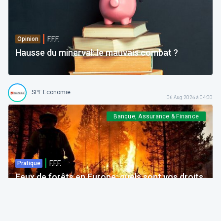
F.F.F.
Opinion
Hausse du minerval: le mauvais combat ?
SPF Economie
06 Aug 2026 à 04:00
Banque, Assurance & Finance
F.F.F.
Pratique
Feux de forêts en Europe: quels sont vos droits
si votre voyage est impacté ?