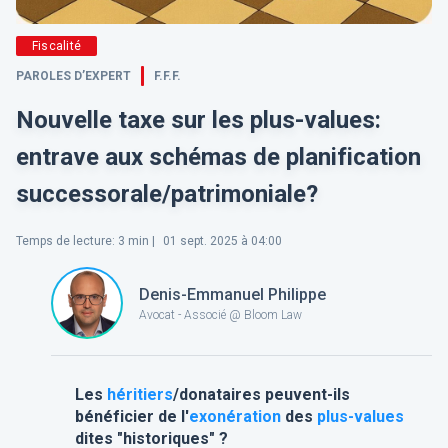
Fiscalité
PAROLES D’EXPERT
F.F.F.
Nouvelle taxe sur les plus-values:
entrave aux schémas de planification
successorale/patrimoniale?
Temps de lecture
:
3
min |
01 sept. 2025 à 04:00
Denis-Emmanuel Philippe
Avocat - Associé @ Bloom Law
Les
héritiers
/donataires peuvent-ils
bénéficier de l'
exonération
des
plus-values
dites "historiques" ?