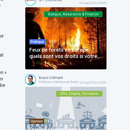
06 Aug 2026 à 04:00
–
Banque, Assurance & Finance
ur
F.F.F.
Pratique
Feux de forêts en Europe:
at
quels sont vos droits si votre
voyage est impacté ?
en »
Bruno Colmant
er
Professeur, Membre de l'Académie Royale
06 Aug 2026 à 04:00
mbe
GRH, Emploi, formation
F.F.F.
Opinion
Quelles études choisir en