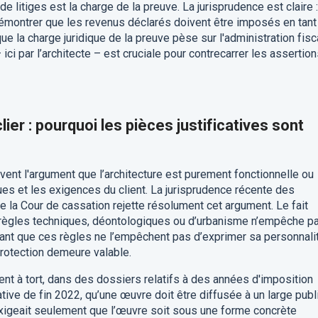
 litiges est la charge de la preuve. La jurisprudence est claire :
 démontrer que les revenus déclarés doivent être imposés en tant
e la charge juridique de la preuve pèse sur l'administration fisc
 ici par l’architecte – est cruciale pour contrecarrer les assertio
ier : pourquoi les pièces justificatives sont
vent l'argument que l’architecture est purement fonctionnelle ou
es et les exigences du client. La jurisprudence récente des
e la Cour de cassation rejette résolument cet argument. Le fait
s règles techniques, déontologiques ou d’urbanisme n’empêche p
 Tant que ces règles ne l’empêchent pas d’exprimer sa personnali
 protection demeure valable.
ent à tort, dans des dossiers relatifs à des années d'imposition
ative de fin 2022, qu’une œuvre doit être diffusée à un large publi
i exigeait seulement que l’œuvre soit sous une forme concrète