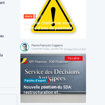
ant
F.F.F.
Alerte
Nouvelle chaîne tva: envoi
erroné d’avis de paiement
 au
Pierre-François Coppens
Conseiller Fiscal, Juriste | Président @ AFPC
05 Aug 2026 à 04:00
la
Fiscalité
F.F.F.
Paroles d’expert
Nouvelle position du SDA:
restructuration et
reinvestissement