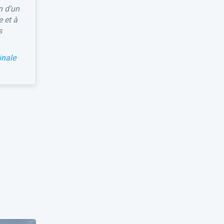
n d’un
e et à
s
inale