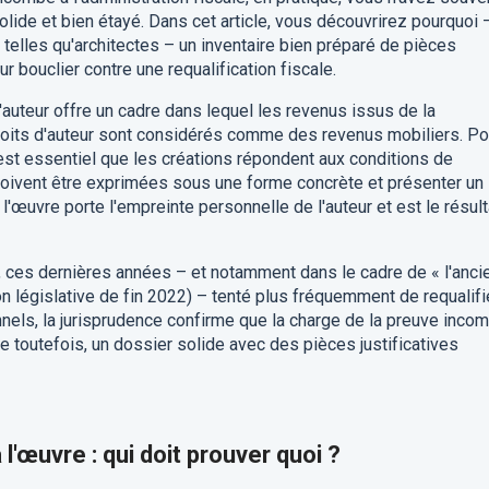
lide et bien étayé. Dans cet article, vous découvrirez pourquoi 
 telles qu'architectes – un inventaire bien préparé de pièces
ur bouclier contre une requalification fiscale.
d'auteur offre un cadre dans lequel les revenus issus de la
roits d'auteur sont considérés comme des revenus mobiliers. Po
l est essentiel que les créations répondent aux conditions de
s doivent être exprimées sous une forme concrète et présenter un
e l'œuvre porte l'empreinte personnelle de l'auteur et est le résult
it, ces dernières années – et notamment dans le cadre de « l'anci
ion législative de fin 2022) – tenté plus fréquemment de requalifi
els, la jurisprudence confirme que la charge de la preuve inco
que toutefois, un dossier solide avec des pièces justificatives
 l'œuvre : qui doit prouver quoi ?