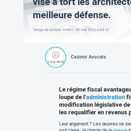
vise à tort les architect
meilleure défense.
Temps de lecture
:
4
min |
05 mai 2026 à 04:10
Cazimir Avocats
Le régime fiscal avantage
loupe de l'
administration
fi
modification législative de
les requalifier en revenus
Leur argument ? Les œuvres ne sera
soit claire : la charge de la
preuve
i