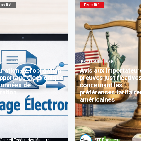
abilité
Fiscalité
UE
F.F.F.
PRATIQUE
F.F.F.
uration de l’obligation
Avis aux importateur
pportage électronique
preuves justificative
données de
concernant les
ration
préférences tarifaire
américaines
Conseil Fédéral des Ministres
SPF Finances