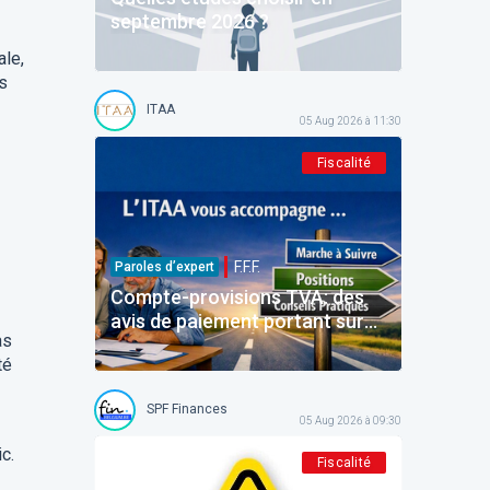
septembre 2026 ?
ale,
ns
ITAA
05 Aug 2026 à 11:30
Fiscalité
F.F.F.
Paroles d’expert
Compte-provisions TVA: des
avis de paiement portant sur
as
des montants déjà payés
té
SPF Finances
05 Aug 2026 à 09:30
c.
Fiscalité