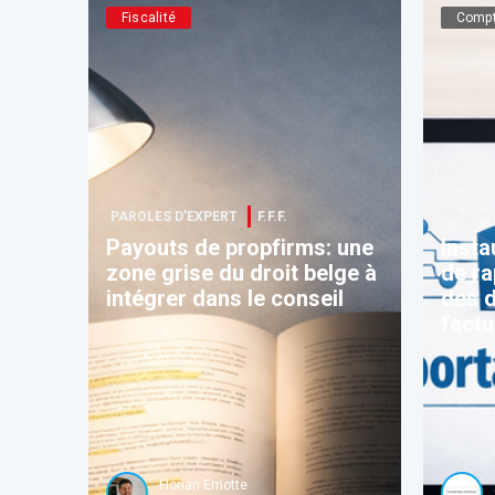
Fiscalité
Compt
PAROLES D’EXPERT
F.F.F.
PRATIQ
Payouts de propfirms: une
Insta
zone grise du droit belge à
de ra
intégrer dans le conseil
des 
factu
Florian Ernotte