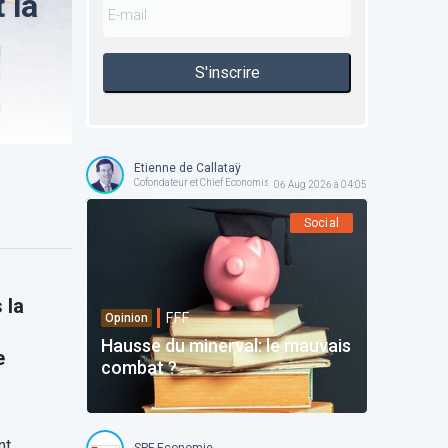
 la
S'inscrire
Etienne de Callataÿ
Cofondateur et Chief Economist @ Orcadia Asset Management
06 Aug 2026 à 04:05
Social
 la
F.F.F.
Opinion
Hausse du minerval: le mauvais
e
combat ?
nt
SPF Economie