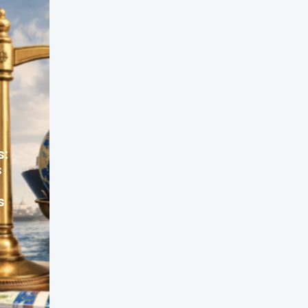
s:
s
s