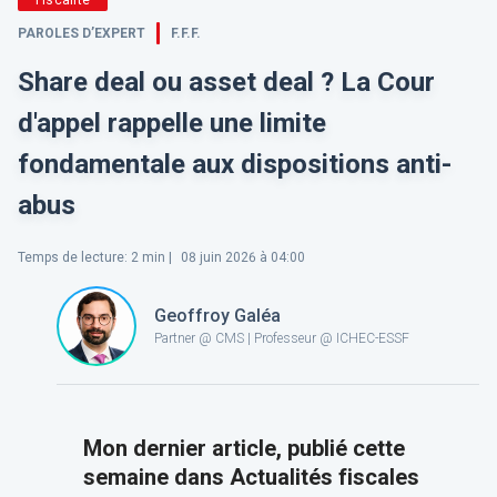
PAROLES D’EXPERT
F.F.F.
Share deal ou asset deal ? La Cour
d'appel rappelle une limite
fondamentale aux dispositions anti-
abus
Temps de lecture
:
2
min |
08 juin 2026 à 04:00
Geoffroy Galéa
Partner @ CMS | Professeur @ ICHEC-ESSF
Mon dernier article, publié cette
semaine dans Actualités fiscales