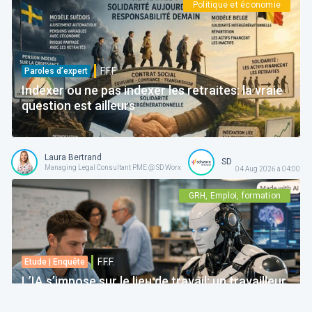
Politique et économie
F.F.F.
Paroles d’expert
Indexer ou ne pas indexer les retraites: la vraie
question est ailleurs
Laura Bertrand
SD Worx
Managing Legal Consultant PME @ SD Worx
04 Aug 2026 à 04:00
GRH, Emploi, formation
F.F.F.
Etude | Enquête
L’IA s’impose sur le lieu de travail: un travailleur
sur quatre craint de voir certaines tâches
disparaître -Six travailleurs sur dix réclament