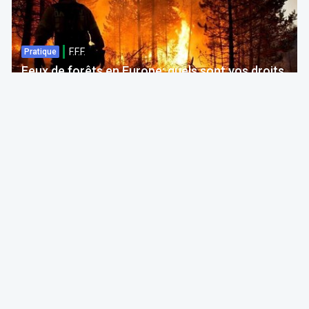
F.F.F.
Pratique
Feux de forêts en Europe: quels sont vos droits
si votre voyage est impacté ?
Bruno Colmant
Professeur, Membre de l'Académie Royale
06 Aug 2026 à 04:00
GRH, Emploi, formation
F.F.F.
Opinion
Quelles études choisir en septembre 2026 ?