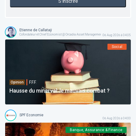
S'inscrire
Etienne de Callataÿ
Cofondateur et Chief Economist @ Orcadia Asset Management
06 Aug 2026 à 04:05
Social
F.F.F.
Opinion
Hausse du minerval: le mauvais combat ?
SPF Economie
06 Aug 2026 à 04:00
Banque, Assurance & Finance