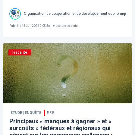
Organisation de coopération et de développement économique
Publié le
15 Jun 2022 à 05:58
Lecture de
8
min
Fiscalité
ETUDE | ENQUÊTE
F.F.F.
Principaux « manques à gagner » et «
surcoûts » fédéraux et régionaux qui