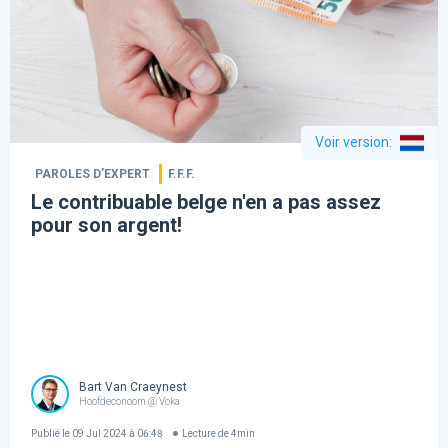
Voir version
:
PAROLES D’EXPERT
F.F.F.
Le contribuable belge n'en a pas assez
pour son argent!
Bart Van Craeynest
Hoofdeconoom @ Voka
Publié le
09 Jul 2024 à 06:48
Lecture de
4
min