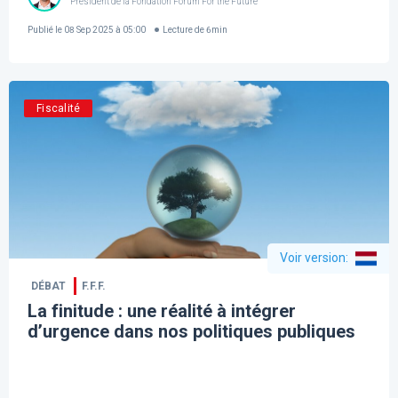
Président de la Fondation Forum For the Future
Publié le
08 Sep 2025 à 05:00
Lecture de
6
min
Fiscalité
Voir version
:
DÉBAT
F.F.F.
La finitude : une réalité à intégrer
d’urgence dans nos politiques publiques