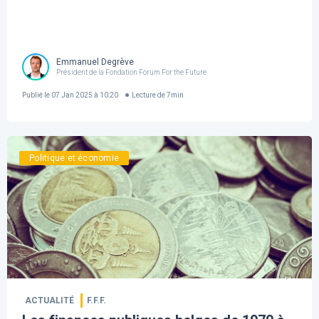
Emmanuel Degrève
Président de la Fondation Forum For the Future
Publié le
07 Jan 2025 à 10:20
Lecture de
7
min
Politique et économie
ACTUALITÉ
F.F.F.