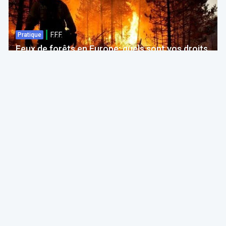
F.F.F.
Pratique
Feux de forêts en Europe: quels sont vos droits
si votre voyage est impacté ?
Bruno Colmant
Professeur, Membre de l'Académie Royale
06 Aug 2026 à 04:00
GRH, Emploi, formation
F.F.F.
Opinion
Quelles études choisir en septembre 2026 ?