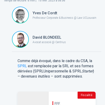
Temps de lecture
:
6
min |
15 févr. 2023 à 08:06
Yves De Cordt
Professeur Corporate & Business @ Law UCLouvain
David BLONDEEL
Avocat associé @ Centrius
Comme déjà évoqué, dans le cadre du CSA, la
SPRL
est remplacée par la SRL et ses formes
dérivées (SPRLUnipersonnelle & SPRL
Starter
)
– devenues inutiles – sont supprimées.
Fiscalité
F.F.F.