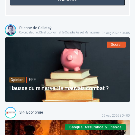
Etienne de Callataÿ
Cofondateur et Chief Economist @ Orcadia Asset Management
06 Aug 2026 à 04:05
Social
F.F.F.
Opinion
Hausse du minerval: le mauvais combat ?
SPF Economie
06 Aug 2026 à 04:00
Banque, Assurance & Finance