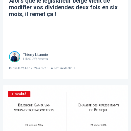
Alors que le législateur belge vient de
modifier vos dividendes deux fois en six
mois, il remet ça !
Thierry Litannie
LITAXLAW, Avocats
Publié le
26 Feb 2026 à 05:10
Lecture de
3
min
Fiscalité