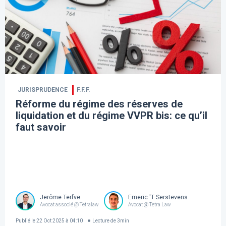
JURISPRUDENCE
F.F.F.
Réforme du régime des réserves de
liquidation et du régime VVPR bis: ce qu’il
faut savoir
Jerôme Terfve
Emeric 'T Serstevens
Avocat associé @ Tetralaw
Avocat @ Tetra Law
Publié le
22 Oct 2025 à 04:10
Lecture de
3
min