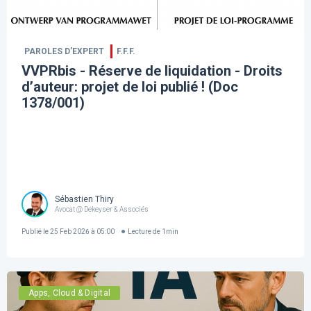
PAROLES D’EXPERT
F.F.F.
VVPRbis - Réserve de liquidation - Droits
d’auteur: projet de loi publié ! (Doc
1378/001)
Sébastien Thiry
Avocat @ Dekeyser & Associés
Publié le
25 Feb 2026 à 05:00
Lecture de
1
min
Apps, Cloud & Digital