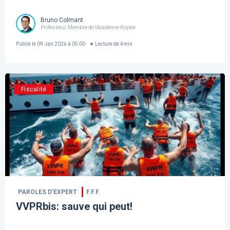
Bruno Colmant
Professeur, Membre de l'Académie Royale
Publié le
09 Jan 2026 à 05:00
Lecture de
4
min
Fiscalité
PAROLES D’EXPERT
F.F.F.
VVPRbis: sauve qui peut!