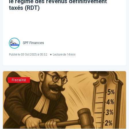
le régime des revenus définitivement
taxés (RDT)
SPF Finances
Publié le
03 Oct 2025 à 05:52
Lecture de
14
min
Fiscalité