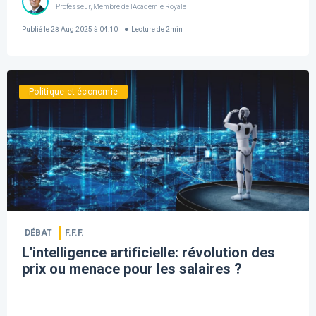
Professeur, Membre de l'Académie Royale
Publié le
28 Aug 2025 à 04:10
Lecture de
2
min
Politique et économie
DÉBAT
F.F.F.
L'intelligence artificielle: révolution des
prix ou menace pour les salaires ?