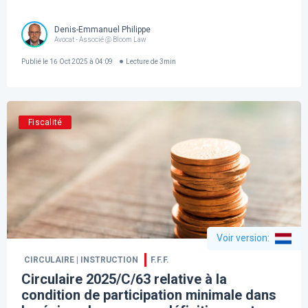
Denis-Emmanuel Philippe
Avocat - Associé @ Bloom Law
Publié le
16 Oct 2025 à 04:09
Lecture de
3
min
Fiscalité
Voir version
:
CIRCULAIRE | INSTRUCTION
F.F.F.
Circulaire 2025/C/63 relative à la
condition de participation minimale dans