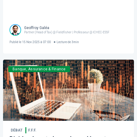
Geoffroy Galéa
Partner (Head of Tax) @ Fieldfisher | Professeur @ ICHEC-ESSF
Publié le
15 Nov 2025 à 07:00
Lecture de
3
min
Banque, Assurance & Finance
DÉBAT
F.F.F.