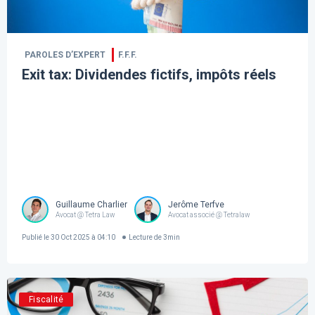
PAROLES D’EXPERT
F.F.F.
Exit tax: Dividendes fictifs, impôts réels
Guillaume Charlier
Jerôme Terfve
Avocat @ Tetra Law
Avocat associé @ Tetralaw
Publié le
30 Oct 2025 à 04:10
Lecture de
3
min
Fiscalité