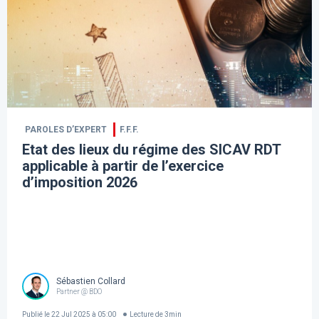
PAROLES D’EXPERT
F.F.F.
Etat des lieux du régime des SICAV RDT
applicable à partir de l’exercice
d’imposition 2026
Sébastien Collard
Partner @ BDO
Publié le
22 Jul 2025 à 05:00
Lecture de
3
min