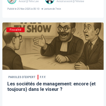
Avocat @ Tetra Law
Avocat associé @ Tetralaw
Publié le
25 Nov 2025 à 05:10
Lecture de
7
min
Fiscalité
PAROLES D’EXPERT
F.F.F.
Les sociétés de management: encore (et
toujours) dans le viseur ?