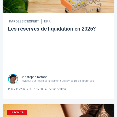
PAROLES D’EXPERT
F.F.F.
Les réserves de liquidation en 2025?
Christophe Remon
Réviseur d'entreprises @ Remon & Co Reviseurs d'Entreprises
Publié le
22 Jul 2025 à 05:00
Lecture de
3
min
Fiscalité