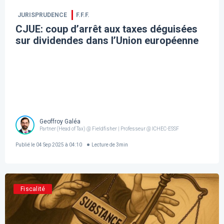
JURISPRUDENCE
F.F.F.
CJUE: coup d’arrêt aux taxes déguisées
sur dividendes dans l’Union européenne
Geoffroy Galéa
Partner (Head of Tax) @ Fieldfisher | Professeur @ ICHEC-ESSF
Publié le
04 Sep 2025 à 04:10
Lecture de
3
min
Fiscalité