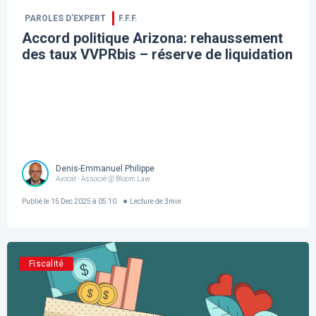
PAROLES D’EXPERT
F.F.F.
Accord politique Arizona: rehaussement
des taux VVPRbis – réserve de liquidation
Denis-Emmanuel Philippe
Avocat - Associé @ Bloom Law
Publié le
15 Dec 2025 à 05:10
Lecture de
3
min
Fiscalité