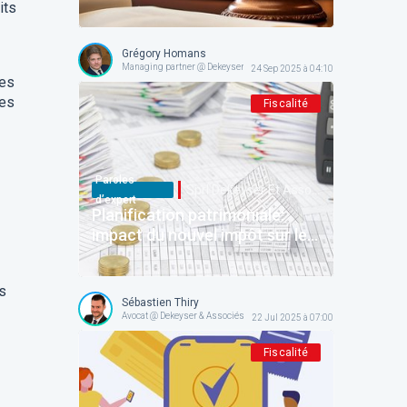
administratives (Septembre
its
2025)
Grégory Homans
Managing partner @ Dekeyser & Associés
24 Sep 2025 à 04:10
les
res
Fiscalité
Paroles
Sprl Dekeyser Et Associes
d’expert
Planification patrimoniale:
impact du nouvel impôt sur les
plus-values?
s
Sébastien Thiry
Avocat @ Dekeyser & Associés
22 Jul 2025 à 07:00
Fiscalité