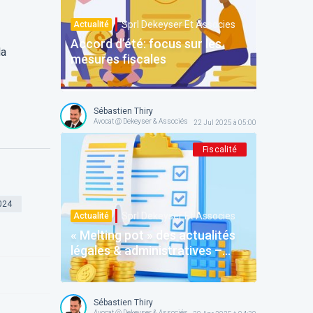
Sprl Dekeyser Et Associes
Actualité
Accord d’été: focus sur les
la
mesures fiscales
Sébastien Thiry
Avocat @ Dekeyser & Associés
22 Jul 2025 à 05:00
Fiscalité
024
Sprl Dekeyser Et Associes
Actualité
« Melting pot » des actualités
légales & administratives –
juillet 2025
Sébastien Thiry
Avocat @ Dekeyser & Associés