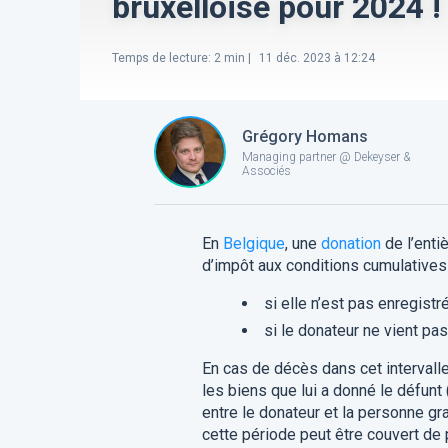
bruxelloise pour 2024 !
Temps de lecture
:
2
min |
11 déc. 2023 à 12:24
Grégory Homans
Managing partner @ Dekeyser &
Associés
En
Belgique
, une
donation
de l’enti
d’impôt aux conditions cumulatives
si elle n’est pas enregistr
si le donateur ne vient pa
En cas de décès dans cet intervall
les biens que lui a donné le défunt
entre le donateur et la personne gr
cette période peut être couvert de 