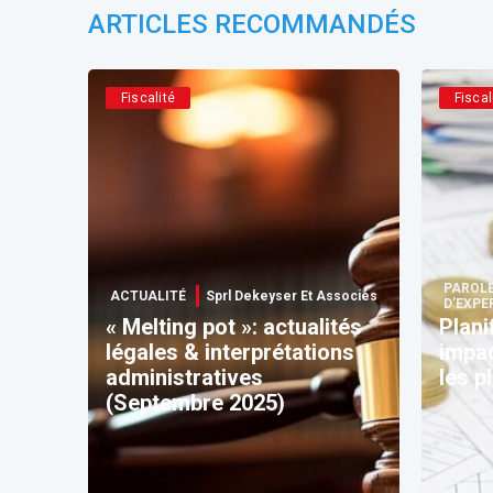
ARTICLES RECOMMANDÉS
Fiscalité
Fiscal
PAROL
ACTUALITÉ
Sprl Dekeyser Et Associes
D’EXPE
« Melting pot »: actualités
Plani
légales & interprétations
impac
administratives
les p
(Septembre 2025)