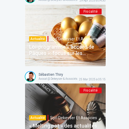
29 Apr 2025 à 04:30
Fiscalité
Sprl Dekeyser Et Associes
Actualité
Loi-programme « accord de
Pâques »: focus sur les
aspects IPP
Sébastien Thiry
Avocat @ Dekeyser & Associés
25 Mar 2025 à 05:15
Fiscalité
Sprl Dekeyser Et Associes
Actualité
« Melting pot » des actualités