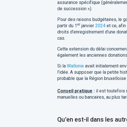
assurance spécifique (généraleme
de succession »).
Pour des raisons budgétaires, le g
er
partir du 1
janvier
2024
et ce, afin
droits d’enregistrement d’une dona
cas.
Cette extension du délai concerner
également les anciennes donations 
Si la
Wallonie
avait initialement en
l’idée. A supposer que la petite his
probable que la Région bruxelloise e
Conseil pratique
:
il est toutefoi
manuelles ou bancaires, au plus ta
Qu’en est-il
dans les aut