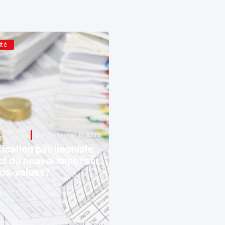
ité
ES
Sprl Dekeyser Et Associes
RT
fication patrimoniale:
t du nouvel impôt sur
lus-values?