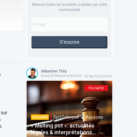
Recevez toutes les actualités publiées par notre
communauté
S'inscrire
Sébastien Thiry
n
Avocat @ Dekeyser & Associés
30 Sep 2025 à 05:00
Fiscalité
 sur
Sprl Dekeyser Et Associes
Actualité
n
« Melting pot »: actualités
s
légales & interprétations