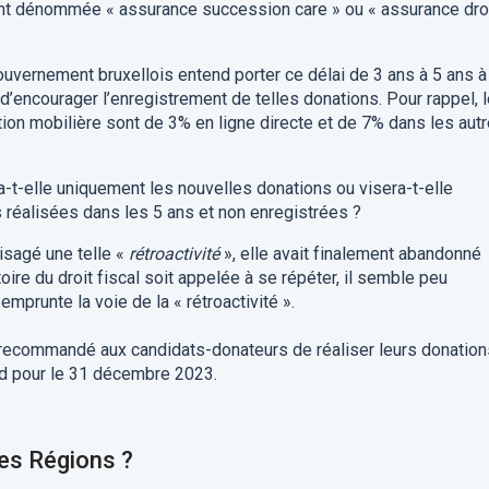
nt dénommée « assurance succession care » ou « assurance dro
ouvernement bruxellois entend porter ce délai de 3 ans à 5 ans à
 d’encourager l’enregistrement de telles donations. Pour rappel, 
tion mobilière sont de 3% en ligne directe et de 7% dans les aut
a-t-elle uniquement les nouvelles donations ou visera-t-elle
réalisées dans les 5 ans et non enregistrées ?
visagé une telle «
rétroactivité
», elle avait finalement abandonné
toire du droit fiscal soit appelée à se répéter, il semble peu
mprunte la voie de la « rétroactivité ».
s recommandé aux candidats-donateurs de réaliser leurs donation
rd pour le 31 décembre 2023.
res Régions ?