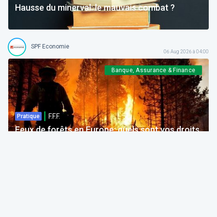
Hausse du minerval: le mauvais combat ?
SPF Economie
06 Aug 2026 à 04:00
Banque, Assurance & Finance
F.F.F.
Pratique
Feux de forêts en Europe: quels sont vos droits
si votre voyage est impacté ?
Bruno Colmant
Professeur, Membre de l'Académie Royale
06 Aug 2026 à 04:00
GRH, Emploi, formation