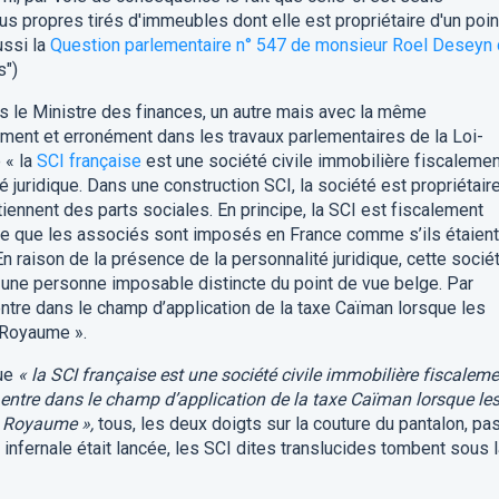
s propres tirés d'immeubles dont elle est propriétaire d'un poin
ussi la
Question parlementaire n° 547 de monsieur Roel Deseyn
s")
 le Ministre des finances, un autre mais avec la même
ément et erronément dans les travaux parlementaires de la Loi-
 « la
SCI française
est une société civile immobilière fiscalemen
é juridique. Dans une construction SCI, la société est propriétair
iennent des parts sociales. En principe, la SCI est fiscalement
fie que les associés sont imposés en France comme s’ils étaient
En raison de la présence de la personnalité juridique, cette socié
une personne imposable distincte du point de vue belge. Par
entre dans le champ d’application de la taxe Caïman lorsque les
 Royaume ».
ue
« la SCI française est une société civile immobilière fiscalem
 entre dans le champ d’application de la taxe Caïman lorsque le
u Royaume »,
tous, les deux doigts sur la couture du pantalon, pa
infernale était lancée, les SCI dites translucides tombent sous 