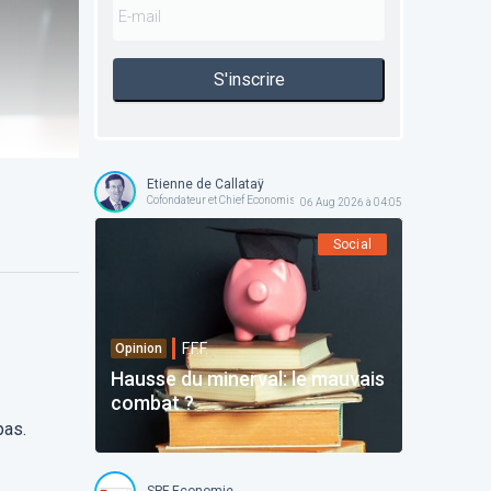
S'inscrire
Etienne de Callataÿ
Cofondateur et Chief Economist @ Orcadia Asset Management
06 Aug 2026 à 04:05
Social
F.F.F.
Opinion
Hausse du minerval: le mauvais
combat ?
pas.
SPF Economie