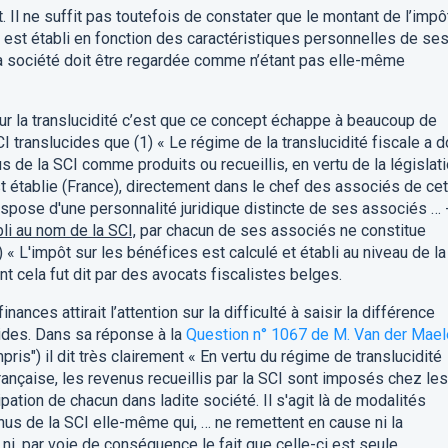
êt. Il ne suffit pas toutefois de constater que le montant de l’impô
é est établi en fonction des caractéristiques personnelles de se
a société doit être regardée comme n’étant pas elle-même
ur la translucidité c’est que ce concept échappe à beaucoup de
SCI translucides que (1) « Le régime de la translucidité fiscale a 
s de la SCI comme produits ou recueillis, en vertu de la législat
t établie (France), directement dans le chef des associés de cet
dispose d'une personnalité juridique distincte de ses associés … 
li au nom de la SCI,
par chacun de ses associés ne constitue
 « L'impôt sur les bénéfices est calculé et établi au niveau de la
t cela fut dit par des avocats fiscalistes belges.
ances attirait l’attention sur la difficulté à saisir la différence
ides. Dans sa réponse à la
Question n° 1067 de M. Van der Mae
mpris") il dit très clairement « En vertu du régime de translucidité
française, les revenus recueillis par la SCI sont imposés chez les
pation de chacun dans ladite société. Il s'agit là de modalités
nus de la SCI elle-même qui, … ne remettent en cause ni la
 ni, par voie de conséquence le fait que celle-ci est seule