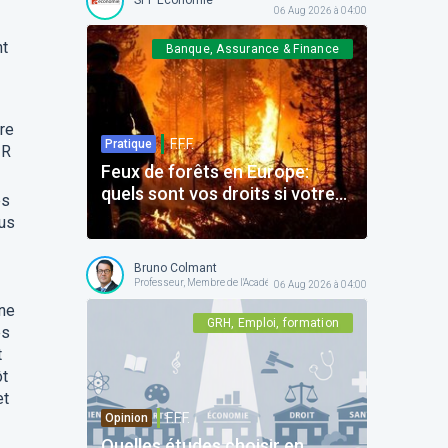
06 Aug 2026 à 04:00
nt
Banque, Assurance & Finance
ire
F.F.F.
Pratique
IR
Feux de forêts en Europe:
quels sont vos droits si votre
es
voyage est impacté ?
nus
Bruno Colmant
Professeur, Membre de l'Académie Royale
06 Aug 2026 à 04:00
une
GRH, Emploi, formation
es
t
ôt
et
F.F.F.
Opinion
Quelles études choisir en