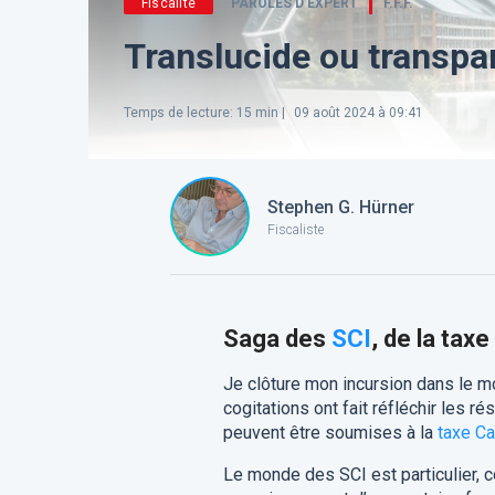
Fiscalité
PAROLES D’EXPERT
F.F.F.
Translucide ou transpar
Temps de lecture
:
15
min |
09 août 2024 à 09:41
Stephen G. Hürner
Fiscaliste
Saga des
SCI
, de la tax
Je clôture mon incursion dans le 
cogitations ont fait réfléchir les r
peuvent être soumises à la
taxe C
Le monde des SCI est particulier, 