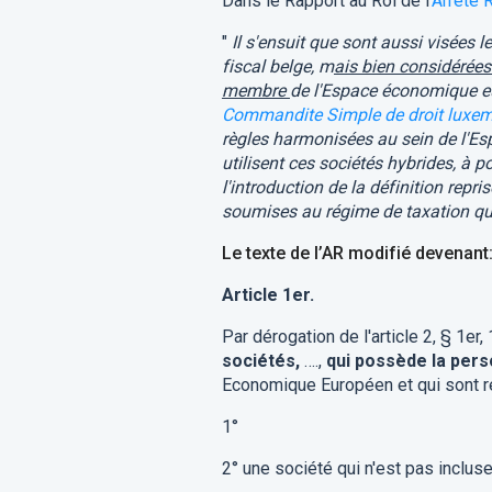
Dans le Rapport au Roi de l'
Arrêté 
"
Il s'ensuit que sont aussi visées l
fiscal belge, m
ais bien considérées
membre
de l'Espace économique eu
Commandite Simple de droit luxe
règles harmonisées au sein de l'E
utilisent ces sociétés hybrides, à p
l'introduction de la définition repr
soumises au régime de taxation qui
Le texte de l’AR modifié devenant
Article 1er.
Par dérogation de l'article 2, § 1er
sociétés,
….,
qui possède la perso
Economique Européen et qui sont rep
1°
2°
une société qui n'est pas incluse