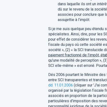
dans laquelle ils ont un intér
dû sur le revenu de la sociét
associes pour conclure que l
assujettie à l’impôt.
Si je me suis quelque peu étendu s
spécialistes. Ainsi, dire, pour les 
pour effet de considérer les revenu
fiscale du pays où cette société es
société », (2) « la SCI translucide 
paiement fractionné de l’impôt, étab
qu’une modalité de perception », (3)
SCI elle-même » est erroné. Pourtan
Dés 2006 pourtant le Ministre des fin
entre SCI transparentes et transluc
dd. 11.01.2006
(cliquer sur 'J'ai co
organisé par la législation fiscale 
associés en proportion de la partici
particulières d'imposition des reve
personnalité juridique de la société