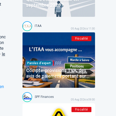
t
septembre 2026 ?
s
ITAA
05 Aug 2026 à 11:30
donc
Fiscalité
ion
te
-
le
F.F.F.
Paroles d’expert
Compte-provisions TVA: des
avis de paiement portant sur
des montants déjà payés
len
SPF Finances
05 Aug 2026 à 09:30
Fiscalité