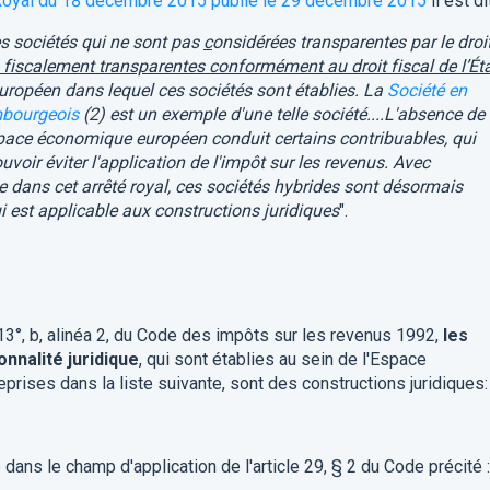
Royal du 18 décembre 2015 publié le 29 décembre 2015
il est di
es sociétés qui ne sont pas
c
onsidérées transparentes par le droi
 fiscalement transparentes conformément au droit fiscal de l’Ét
ropéen dans lequel ces sociétés sont établies. La
Société en
mbourgeois
(2) est un exemple d'une telle société....L'absence de
space économique européen conduit certains contribuables, qui
ouvoir éviter l'application de l'impôt sur les revenus. Avec
ise dans cet arrêté royal, ces sociétés hybrides sont désormais
 est applicable aux constructions juridiques
".
:
, 13°, b, alinéa 2, du Code des impôts sur les revenus 1992,
les
nnalité juridique
,
qui sont établies au sein de l'Espace
rises dans la liste suivante, sont des constructions juridiques:
 dans le champ d'application de l'article 29, § 2 du Code précité :