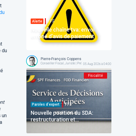
t
 du
F.F.F.
Alerte
Nouvelle chaîne tva: envoi
erroné d’avis de paiement
t
e du
Pierre-François Coppens
Conseiller Fiscal, Juriste | Président @ AFPC
05 Aug 2026 à 04:00
té
Fiscalité
ent
F.F.F.
Paroles d’expert
s
Nouvelle position du SDA:
s un
restructuration et
la
reinvestissement