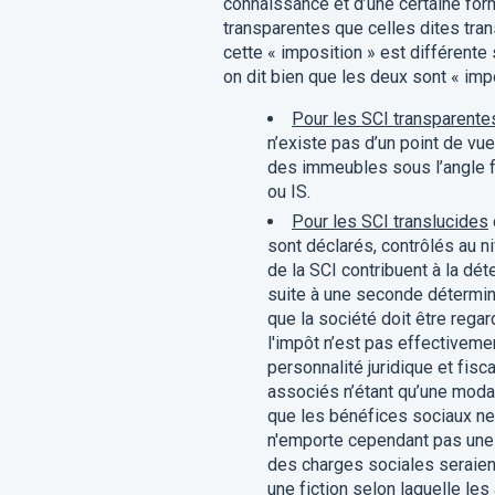
connaissance et d’une certaine forme
transparentes que celles dites tra
cette « imposition » est différente
on dit bien que les deux sont « im
Pour les SCI transparente
n’existe pas d’un point de vue 
des immeubles sous l’angle fis
ou IS.
Pour les SCI translucides
sont déclarés, contrôlés au n
de la SCI contribuent à la dé
suite à une seconde détermin
que la société doit être reg
l'impôt n’est pas effectiveme
personnalité juridique et fisc
associés n’étant qu’une modal
que les bénéfices sociaux ne
n'emporte cependant pas une f
des charges sociales seraient
une fiction selon laquelle le