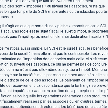
 de foi. S’il est vrai que tant les SCI dites fiscalement
nslucides sont « imposées » au niveau des associés, reste que
 selon que l’on parle de SCI transparentes ou translucides pourta
posées ».
s
il s’agit en quelque sorte d’une « pleine » imposition car la SCI
fiscal. L’associé est le sujet fiscal, le sujet d’impôt, le propriéta
cal, paie l’impôt après mention dans sa déclaration fiscale, à l’
ce n’est pas aussi simple. La SCI est le sujet fiscal, les bénéfic
iveau de la société mais elle n’est pas le contribuable. Les reve
termination de l'imposition des associés mais celle-ci s'effectue
ation au niveau des associés, ce qui ne permet pas de conclure
ardée comme n’étant pas elle-même assujettie à l’impôt. Même si
nt payé par la société, mais par chacun de ses associés, elle a 
ale distincte de celle des associés. Le paiement de l’impôt par l
ité de recouvrement. La circonstance que la loi française
prévoi
ts sont imputés aux associes aux fins de la perception de l’imp
iction selon laquelle les opérations génératrices des produits 
 fiscalement réalisées par les associes ou, en d'autres termes,
s associes obtiendraient directement les bénéfices de la société