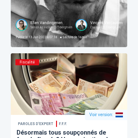
Ellen Vandingenen
Vincent Vercauteren
Senior Associate @ Tiberghien
Counsel @ Tiberghien
Publié le
13 Jun 2022 à 07:18
Lecture de
16
min
Fiscalité
Voir version
:
PAROLES D’EXPERT
F.F.F.
Désormais tous soupçonnés de