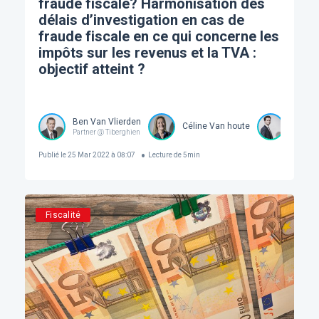
fraude fiscale? Harmonisation des
délais d’investigation en cas de
fraude fiscale en ce qui concerne les
impôts sur les revenus et la TVA :
objectif atteint ?
Ben Van Vlierden
Céline Van houte
Stevo 
Partner @ Tiberghien
Publié le
25 Mar 2022 à 08:07
Lecture de
5
min
Fiscalité