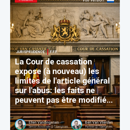
Voir version
:
JURISPRUDENCE
F.F.F.
La Cour de cassation
expose (à nouveau) les
limites de l'article général
sur l'abus: les faits ne
peuvent pas être modifiés
en soi
Ellen Vandingenen
Ben Van Vlierden
Senior Associate @ Tiberghien
Partner @ Tiberghien