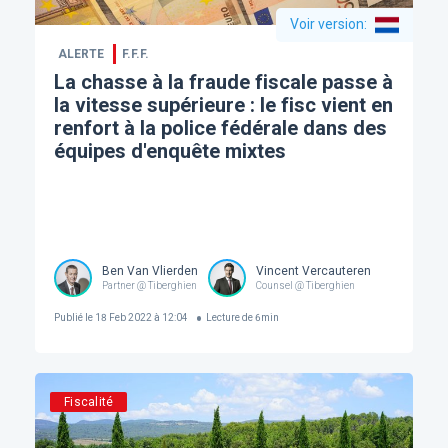
Voir version
:
ALERTE
F.F.F.
La chasse à la fraude fiscale passe à
la vitesse supérieure : le fisc vient en
renfort à la police fédérale dans des
équipes d'enquête mixtes
Ben Van Vlierden
Vincent Vercauteren
Partner @ Tiberghien
Counsel @ Tiberghien
Publié le
18 Feb 2022 à 12:04
Lecture de
6
min
Fiscalité