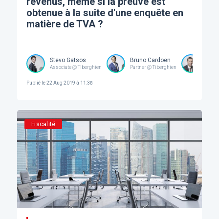
revenus, même si la preuve est
obtenue à la suite d'une enquête en
matière de TVA ?
Stevo Gatsos
Bruno Cardoen
Ben 
Associate @ Tiberghien
Partner @ Tiberghien
Partne
Publié le
22 Aug 2019 à 11:38
Fiscalité