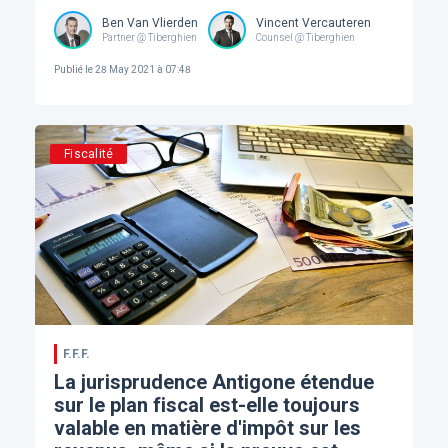
Ben Van Vlierden
Vincent Vercauteren
Partner @ Tiberghien
Counsel @ Tiberghien
Publié le
28 May 2021 à 07:48
Fiscalité
F.F.F.
La jurisprudence Antigone étendue
sur le plan fiscal est-elle toujours
valable en matière d'impôt sur les