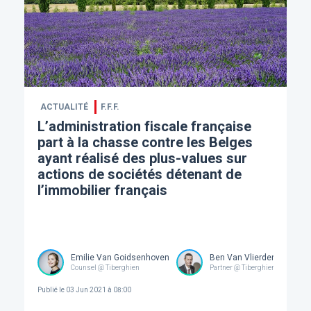
ACTUALITÉ
F.F.F.
L’administration fiscale française
part à la chasse contre les Belges
ayant réalisé des plus-values sur
actions de sociétés détenant de
l’immobilier français
Emilie Van Goidsenhoven
Ben Van Vlierden
Counsel @ Tiberghien
Partner @ Tiberghien
Publié le
03 Jun 2021 à 08:00