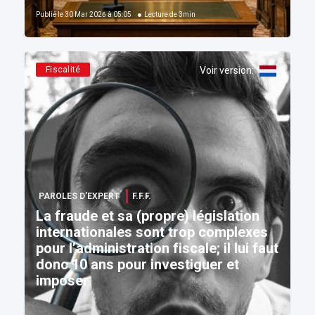
Publié le
30 Mar 2026 à 05:05
Lecture de
3
min
Fiscalité
Voir version
:
PAROLES D’EXPERT
F.F.F.
La fraude et sa (propre) législation
internationales sont trop complexes
pour l’administration fiscale; il lui faut
donc 10 ans pour investiguer et
imposer