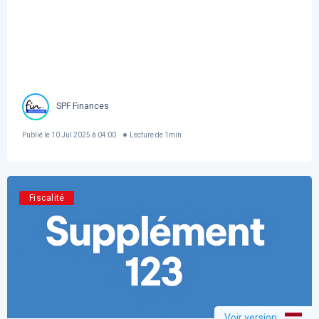
SPF Finances
Publié le
10 Jul 2025 à 04:00
Lecture de
1
min
Fiscalité
Voir version
: