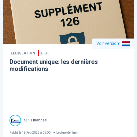
Voir version
:
LÉGISLATION
F.F.F.
Document unique: les dernières
modifications
SPF Finances
Publié le
19 Feb 2026 à 05:00
Lecture de
1
min