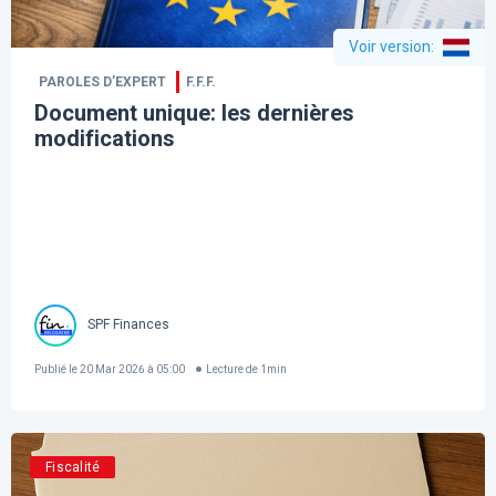
Voir version
:
PAROLES D’EXPERT
F.F.F.
Document unique: les dernières
modifications
SPF Finances
Publié le
20 Mar 2026 à 05:00
Lecture de
1
min
Fiscalité