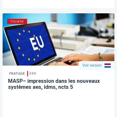
Fiscalité
Voir version
:
PRATIQUE
F.F.F.
MASP– impression dans les nouveaux
systèmes aes, idms, ncts 5