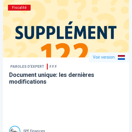
Fiscalité
Voir version
:
PAROLES D’EXPERT
F.F.F.
Document unique: les dernières
modifications
SPF Finances