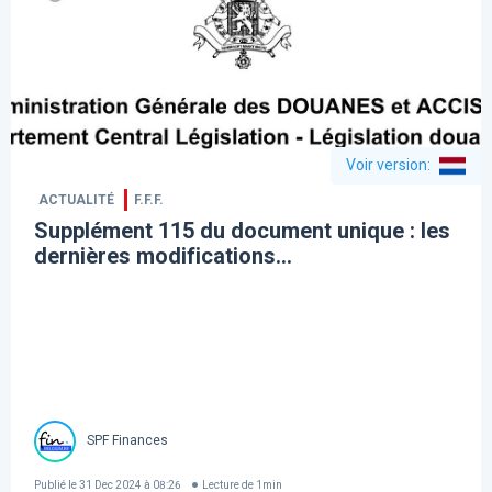
Voir version
:
ACTUALITÉ
F.F.F.
Supplément 115 du document unique : les
dernières modifications…
SPF Finances
Publié le
31 Dec 2024 à 08:26
Lecture de
1
min