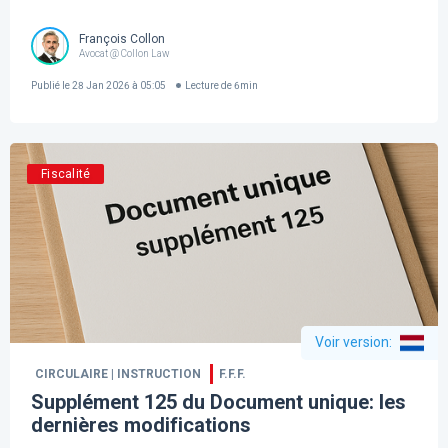
François Collon
Avocat @ Collon Law
Publié le
28 Jan 2026 à 05:05
Lecture de
6
min
Fiscalité
Voir version
:
CIRCULAIRE | INSTRUCTION
F.F.F.
Supplément 125 du Document unique: les
dernières modifications