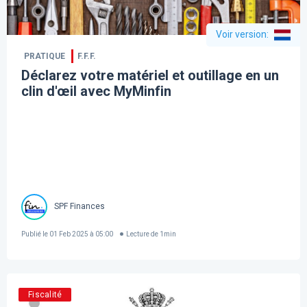
Voir version
:
PRATIQUE
F.F.F.
Déclarez votre matériel et outillage en un
clin d'œil avec MyMinfin
SPF Finances
Publié le
01 Feb 2025 à 05:00
Lecture de
1
min
Fiscalité