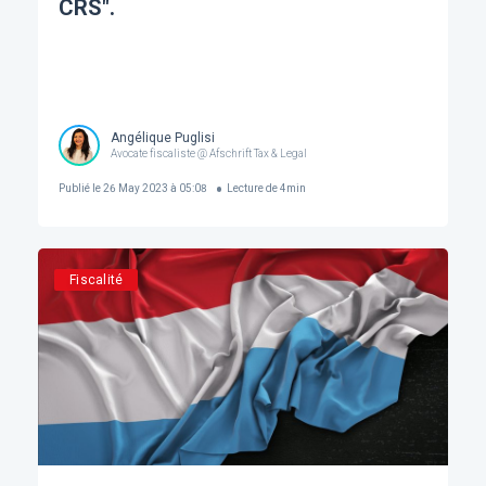
CRS".
Angélique Puglisi
Avocate fiscaliste @ Afschrift Tax & Legal
Publié le
26 May 2023 à 05:08
Lecture de
4
min
Fiscalité