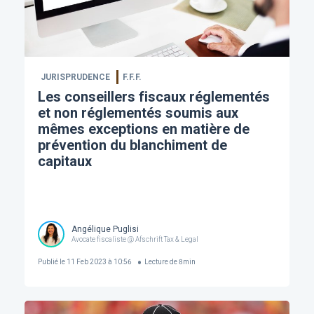
JURISPRUDENCE
F.F.F.
Les conseillers fiscaux réglementés
et non réglementés soumis aux
mêmes exceptions en matière de
prévention du blanchiment de
capitaux
Angélique Puglisi
Avocate fiscaliste @ Afschrift Tax & Legal
Publié le
11 Feb 2023 à 10:56
Lecture de
8
min