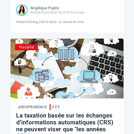
Angélique Puglisi
Avocate fiscaliste @ Afschrift Tax & Legal
Publié le
30 Aug 2023 à 08:42
Lecture de
7
min
Fiscalité
JURISPRUDENCE
F.F.F.
La taxation basée sur les échanges
d’informations automatiques (CRS)
ne peuvent viser que "les années