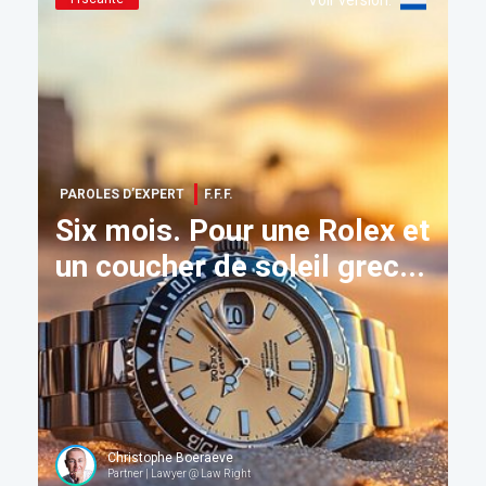
Voir version
:
PAROLES D’EXPERT
F.F.F.
Six mois. Pour une Rolex et
un coucher de soleil grec...
Christophe Boeraeve
Partner | Lawyer @ Law Right