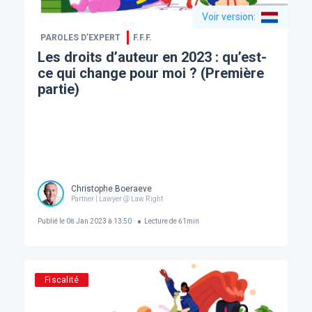
Voir version
:
PAROLES D’EXPERT
F.F.F.
Les droits d’auteur en 2023 : qu’est-
ce qui change pour moi ? (Première
partie)
Christophe Boeraeve
Partner | Lawyer @ Law Right
Publié le
08 Jan 2023 à 13:50
Lecture de
61
min
Fiscalité