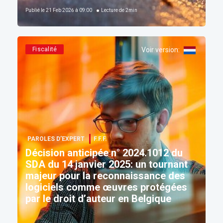
Publié le
21 Feb 2026 à 09:00
Lecture de
2
min
Fiscalité
Voir version
:
PAROLES D’EXPERT
F.F.F.
Décision anticipée n° 2024.1012 du
SDA du 14 janvier 2025: un tournant
majeur pour la reconnaissance des
logiciels comme œuvres protégées
par le droit d’auteur en Belgique