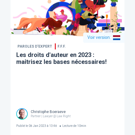
Voir version
:
PAROLES D’EXPERT
F.F.F.
Les droits d'auteur en 2023 :
maitrisez les bases nécessaires!
Christophe Boeraeve
Partner | Lawyer @ Law Right
Publié le
08 Jan 2023 à 13:48
Lecture de
10
min