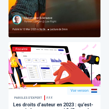
Christophe Boeraeve
Partner | Lawyer @ Law Right
Publié le
13 Mar 2025 à 06:06
Lecture de
3
min
Fiscalité
Voir version
:
PAROLES D’EXPERT
F.F.F.
Les droits d’auteur en 2023 : qu’est-