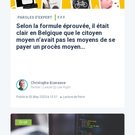
PAROLES D’EXPERT
F.F.F.
Selon la formule éprouvée, il était
clair en Belgique que le citoyen
moyen n’avait pas les moyens de se
payer un procès moyen...
Christophe Boeraeve
Partner | Lawyer @ Law Right
Publié le
05 May 2020 à 13:31
Lecture de
9
min
Droit