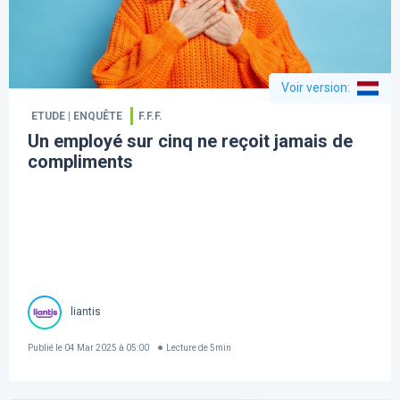
Voir version
:
ETUDE | ENQUÊTE
F.F.F.
Un employé sur cinq ne reçoit jamais de
compliments
liantis
Publié le
04 Mar 2025 à 05:00
Lecture de
5
min