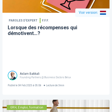
Voir version
:
PAROLES D’EXPERT
F.F.F.
Lorsque des récompenses qui
démotivent…?
Aslam Bakkali
Founding Partners @ Business Doctors Belux
Publié le
04 Feb 2025 à 05:08
Lecture de
3
min
GRH, Emploi, formation