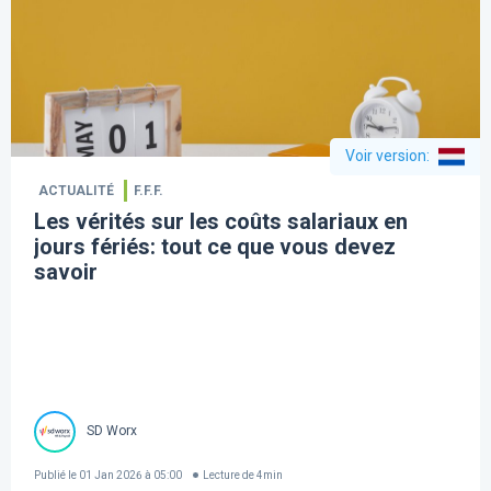
Voir version
:
ACTUALITÉ
F.F.F.
Les vérités sur les coûts salariaux en
jours fériés: tout ce que vous devez
savoir
SD Worx
Publié le
01 Jan 2026 à 05:00
Lecture de
4
min