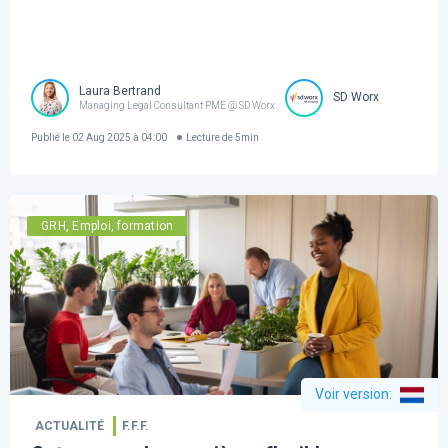
Laura Bertrand
SD Worx
Managing Legal Consultant PME @ SD Worx
Publié le
02 Aug 2025 à 04:00
Lecture de
5
min
GRH, Emploi, formation
Voir version
:
ACTUALITÉ
F.F.F.