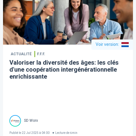
Voir version
:
ACTUALITÉ
F.F.F.
Valoriser la diversité des âges: les clés
d'une coopération intergénérationnelle
enrichissante
SD Worx
Publié le
22 Jul 2025 à 04:00
Lecture de
6
min