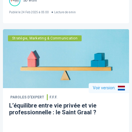
SD Worx
Publié le
24 Feb 2025 à 05:00
Lecture de
6
min
Stratégie, Marketing & Communication
Voir version
:
PAROLES D’EXPERT
F.F.F.
L’équilibre entre vie privée et vie
professionnelle : le Saint Graal ?