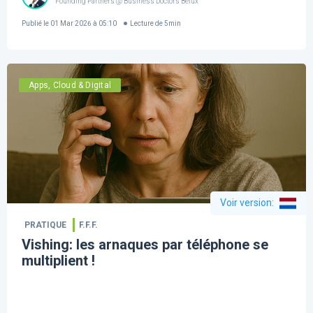
Founding Partners @ Business Doctors Belux
Publié le
01 Mar 2026 à 05:10
Lecture de
5
min
Apps, Cloud & Digital
Voir version
:
PRATIQUE
F.F.F.
Vishing: les arnaques par téléphone se
multiplient !