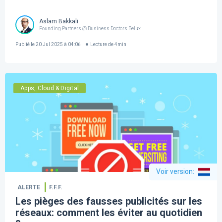
Aslam Bakkali
Founding Partners @ Business Doctors Belux
Publié le
20 Jul 2025 à 04:06
Lecture de
4
min
Apps, Cloud & Digital
Voir version
:
ALERTE
F.F.F.
Les pièges des fausses publicités sur les
réseaux: comment les éviter au quotidien