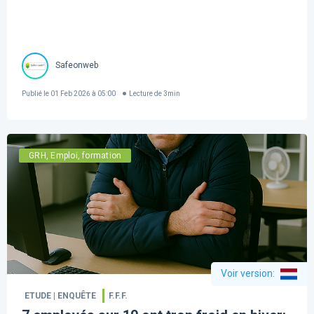
Safeonweb
Publié le
01 Feb 2026 à 05:00
Lecture de
3
min
GRH, Emploi, formation
Voir version
:
ETUDE | ENQUÊTE
F.F.F.