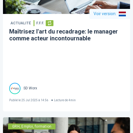
Voir version
:
ACTUALITÉ
F.F.F.
Maîtrisez l'art du recadrage: le manager
comme acteur incontournable
SD Worx
Publié le
25 Jul 2025 à 14:56
Lecture de
4
min
GRH, Emploi, formation