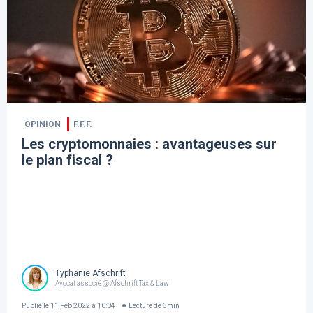
OPINION
F.F.F.
Les cryptomonnaies : avantageuses sur
le plan fiscal ?
Typhanie Afschrift
Avocat associé @ Afschrift Tax & Law
Publié le
11 Feb 2022 à 10:04
Lecture de
3
min