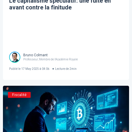
Le capitalisme spéculatif: une fuite en
avant contre la finitude
Bruno Colmant
Professeur, Membre de l'Académie Royale
Publié le
17 May 2025 à 04:06
Lecture de
2
min
Fiscalité