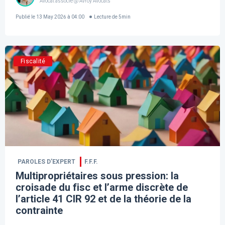
Avocat associé @ Avroy Avocats
Publié le
13 May 2026 à 04:00
Lecture de
5
min
Fiscalité
PAROLES D’EXPERT
F.F.F.
Multipropriétaires sous pression: la
croisade du fisc et l’arme discrète de
l’article 41 CIR 92 et de la théorie de la
contrainte