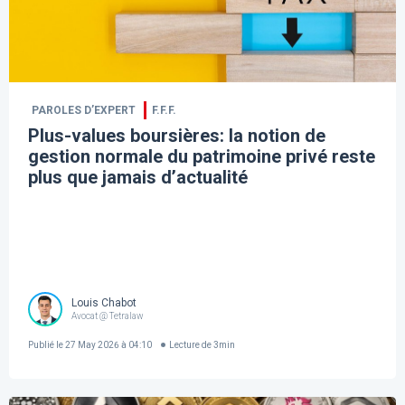
PAROLES D’EXPERT
F.F.F.
Plus-values boursières: la notion de
gestion normale du patrimoine privé reste
plus que jamais d’actualité
Louis Chabot
Avocat @ Tetralaw
Publié le
27 May 2026 à 04:10
Lecture de
3
min