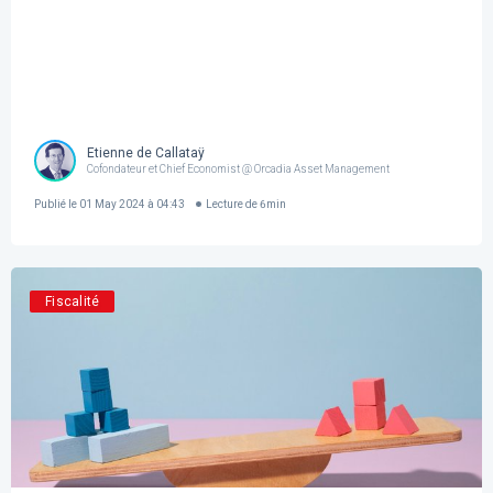
Etienne de Callataÿ
Cofondateur et Chief Economist @ Orcadia Asset Management
Publié le
01 May 2024 à 04:43
Lecture de
6
min
Fiscalité