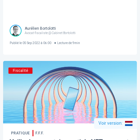
Aurélien Bortolotti
Avocat-fiscaliste @ Cabinet Bortolotti
Publié le
05 Sep 2022 à 06:00
Lecture de
9
min
Fiscalité
Voir version
:
PRATIQUE
F.F.F.