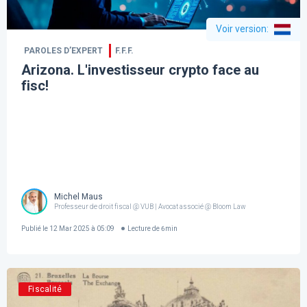
Voir version
:
PAROLES D’EXPERT
F.F.F.
Arizona. L'investisseur crypto face au
fisc!
Michel Maus
Professeur de droit fiscal @ VUB | Avocat associé @ Bloom Law
Publié le
12 Mar 2025 à 05:09
Lecture de
6
min
Fiscalité