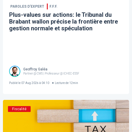
PAROLES D’EXPERT
F.F.F.
Plus-values sur actions: le Tribunal du
Brabant wallon précise la frontière entre
gestion normale et spéculation
Geoffroy Galéa
Partner @ CMS | Professeur @ ICHEC-ESSF
Publié le
07 Aug 2026 à 04:10
Lecture de
12
min
Fiscalité