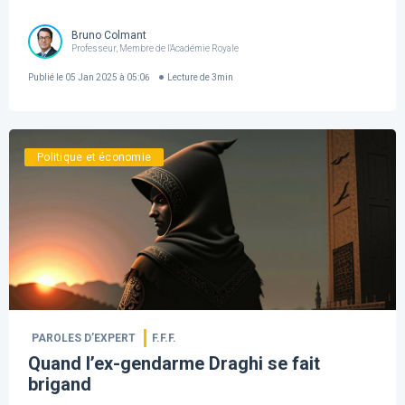
Bruno Colmant
Professeur, Membre de l'Académie Royale
Publié le
05 Jan 2025 à 05:06
Lecture de
3
min
Politique et économie
PAROLES D’EXPERT
F.F.F.
Quand l’ex-gendarme Draghi se fait
brigand