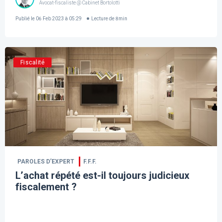
Avocat-fiscaliste @ Cabinet Bortolotti
Publié le
06 Feb 2023 à 05:29
Lecture de
8
min
Fiscalité
PAROLES D’EXPERT
F.F.F.
L’achat répété est-il toujours judicieux
fiscalement ?