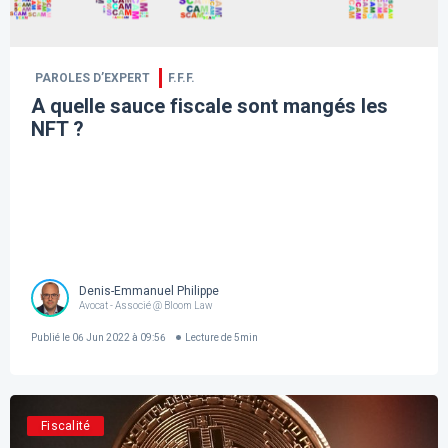
PAROLES D’EXPERT
F.F.F.
A quelle sauce fiscale sont mangés les
NFT ?
Denis-Emmanuel Philippe
Avocat - Associé @ Bloom Law
Publié le
06 Jun 2022 à 09:56
Lecture de
5
min
Fiscalité