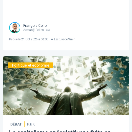
François Collon
Avocat @ Collon Law
Publié le
21 Oct 2025 à 06:00
Lecture de
9
min
Politique et économie
DÉBAT
F.F.F.