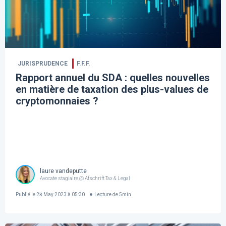
JURISPRUDENCE
F.F.F.
Rapport annuel du SDA : quelles nouvelles
en matière de taxation des plus-values de
cryptomonnaies ?
laure vandeputte
Avocate stagiaire @ Afschrift Tax & Legal
Publié le
28 May 2023 à 05:30
Lecture de
5
min