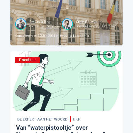
De Cock Bart
Stein De Maeijer
Counsel @ Tiberghien
Senior Associate @ Tiberghien
Gepubliceerd op
30 Jun 2024 bij 06:22
Lezen
4
min
Fiscaliteit
DE EXPERT AAN HET WOORD
F.F.F.
Van “waterpistooltje” over