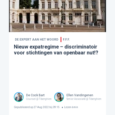
DE EXPERT AAN HET WOORD
F.F.F.
Nieuw expatregime – discriminatoir
voor stichtingen van openbaar nut!?
De Cock Bart
Ellen Vandingenen
Counsel @ Tiberghien
Senior Associate @ Tiberghien
Gepubliceerd op
27 Aug 2022 bij 09:15
Lezen
6
min