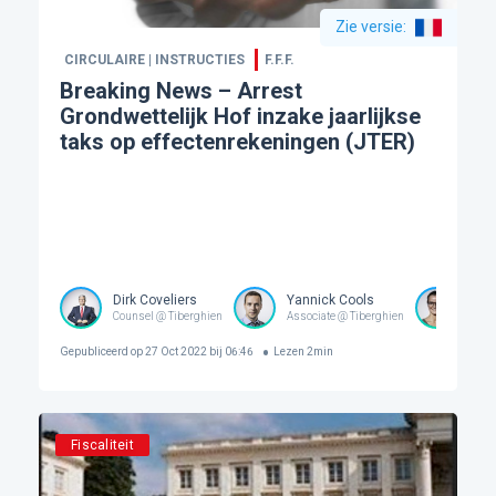
Zie versie
:
CIRCULAIRE | INSTRUCTIES
F.F.F.
Breaking News – Arrest
Grondwettelijk Hof inzake jaarlijkse
taks op effectenrekeningen (JTER)
Dirk Coveliers
Yannick Cools
Elle
Counsel @ Tiberghien
Associate @ Tiberghien
Senio
Gepubliceerd op
27 Oct 2022 bij 06:46
Lezen
2
min
Fiscaliteit