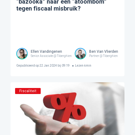
“bazooka” naar een “atoombom”
tegen fiscaal misbruik?
Ellen Vandingenen
Ben Van Vlierden
Senior Associate @ Tiberghien
Partner @ Tiberghien
Gepubliceerd op
22 Jan 2024 bij 09:19
Lezen
6
min
Fiscaliteit