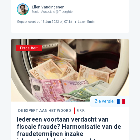
Ellen Vandingenen
Senior Associate @ Tiberghien
Gepubliceerd op
13 Jun 2022 bij 07:18
Lezen
5
min
Fiscaliteit
Zie versie
:
DE EXPERT AAN HET WOORD
F.F.F.
Iedereen voortaan verdacht van
fiscale fraude? Harmonisatie van de
fraudetermijnen inzake