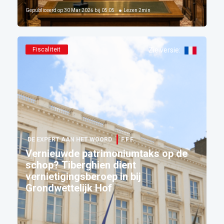
Gepubliceerd op
30 Mar 2026 bij 05:05
Lezen
2
min
Fiscaliteit
Zie versie
:
DE EXPERT AAN HET WOORD
F.F.F.
Vernieuwde patrimoniumtaks op de
schop? Tiberghien dient
vernietigingsberoep in bij
Grondwettelijk Hof