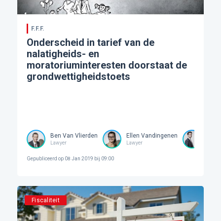
F.F.F.
Onderscheid in tarief van de
nalatigheids- en
moratoriuminteresten doorstaat de
grondwettigheidstoets
Ben Van Vlierden
Ellen Vandingenen
Stev
Lawyer
Lawyer
Lawye
Gepubliceerd op
08 Jan 2019 bij 09:00
Fiscaliteit