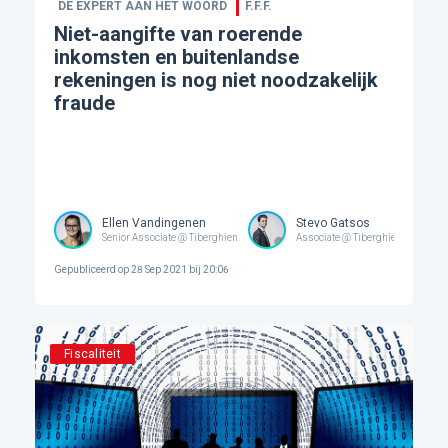
DE EXPERT AAN HET WOORD
F.F.F.
Niet-aangifte van roerende
inkomsten en buitenlandse
rekeningen is nog niet noodzakelijk
fraude
Ellen Vandingenen
Stevo Gatsos
Senior Associate @ Tiberghien
Associate @ Tiberghien
Gepubliceerd op
28 Sep 2021 bij 20:06
Fiscaliteit