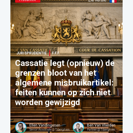
Zie versie
:
JURISPRUDENTIE
F.F.F.
Cassatie legt (opnieuw) de
grenzen bloot van het
algemene misbruikartikel:
feiten kunnen op zich niet
worden gewijzigd
Ellen Vandingenen
Ben Van Vlierden
Senior Associate @ Tiberghien
Partner @ Tiberghien