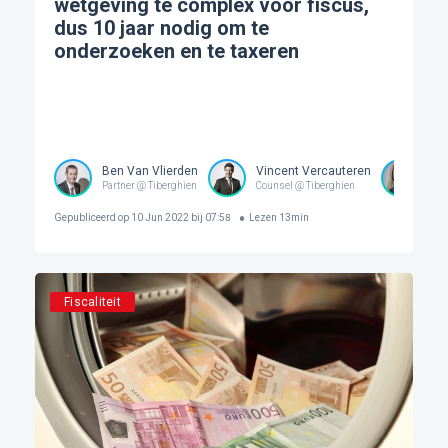
wetgeving te complex voor fiscus,
dus 10 jaar nodig om te
onderzoeken en te taxeren
Ben Van Vlierden
Vincent Vercauteren
Cél
Partner @ Tiberghien
Counsel @ Tiberghien
Gepubliceerd op
10 Jun 2022 bij 07:58
Lezen
13
min
Fiscaliteit