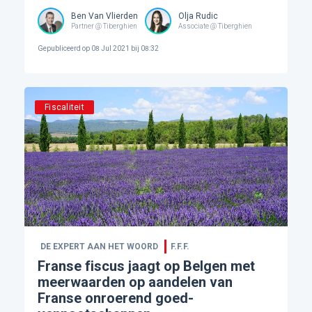
Ben Van Vlierden
Olja Rudic
Partner @ Tiberghien
Associate @ Tiberghien
Gepubliceerd op
08 Jul 2021 bij 08:32
Fiscaliteit
DE EXPERT AAN HET WOORD
F.F.F.
Franse fiscus jaagt op Belgen met
meerwaarden op aandelen van
Franse onroerend goed-