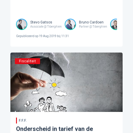
Stevo Gatsos
Bruno Cardoen
Ben 
Associate @ Tiberghien
Partner @ Tiberghien
Partne
Gepubliceerd op
19 Aug 2019 bij 11:31
Fiscaliteit
F.F.F.
Onderscheid in tarief van de