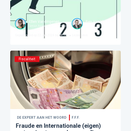
Ellen Vandingenen
Ben Van Vlierden
Senior Associate @ Tiberghien
Partner @ Tiberghien
Gepubliceerd op
22 Jan 2024 bij 09:19
Lezen
6
min
Fiscaliteit
DE EXPERT AAN HET WOORD
F.F.F.
Fraude en Internationale (eigen)