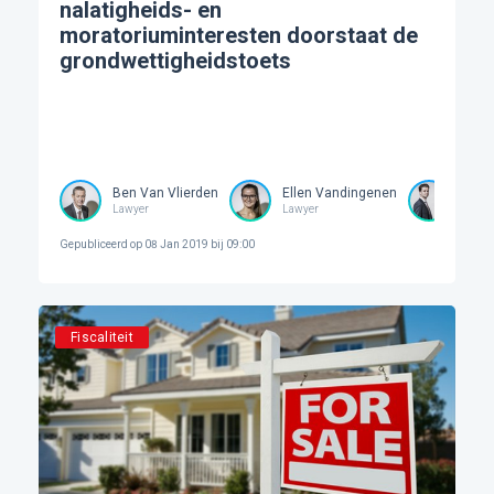
nalatigheids- en
moratoriuminteresten doorstaat de
grondwettigheidstoets
Ben Van Vlierden
Ellen Vandingenen
Stev
Lawyer
Lawyer
Lawye
Gepubliceerd op
08 Jan 2019 bij 09:00
Fiscaliteit