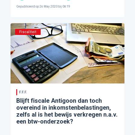
Gepubliceerd op
26 May 2020 bij 08:19
Fiscaliteit
F.F.F.
Blijft fiscale Antigoon dan toch
overeind in inkomstenbelastingen,
zelfs al is het bewijs verkregen n.a.v.
een btw-onderzoek?