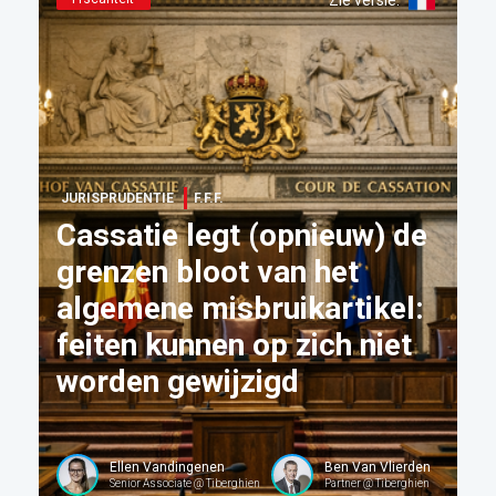
Zie versie
:
JURISPRUDENTIE
F.F.F.
Cassatie legt (opnieuw) de
grenzen bloot van het
algemene misbruikartikel:
feiten kunnen op zich niet
worden gewijzigd
Ellen Vandingenen
Ben Van Vlierden
Senior Associate @ Tiberghien
Partner @ Tiberghien