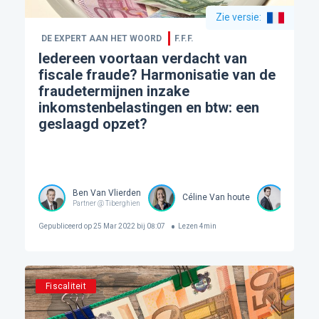
Zie versie
:
DE EXPERT AAN HET WOORD
F.F.F.
Iedereen voortaan verdacht van
fiscale fraude? Harmonisatie van de
fraudetermijnen inzake
inkomstenbelastingen en btw: een
geslaagd opzet?
Ben Van Vlierden
Céline Van houte
Stevo 
Partner @ Tiberghien
Gepubliceerd op
25 Mar 2022 bij 08:07
Lezen
4
min
Fiscaliteit