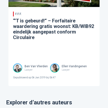
F.F.F.
“’T is gebeurd!” – Forfaitaire
waardering gratis woonst: KB/WIB92
eindelijk aangepast conform
Circulaire
Ben Van Vlierden
Ellen Vandingenen
Lawyer
Lawyer
Gepubliceerd op
08 Jan 2019 bij 08:47
Explorer d’autres auteurs