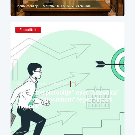
Gepubliceerd op
30 Mar 2026 bij 05:05
Lezen
2
min
Fiscaliteit
DE EXPERT AAN HET WOORD
F.F.F.
Van “waterpistooltje” over “bazooka”
naar een “atoombom” tegen fiscaal
misbruik?