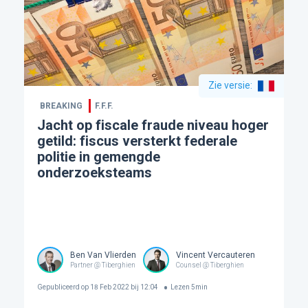
Zie versie
:
BREAKING
F.F.F.
Jacht op fiscale fraude niveau hoger
getild: fiscus versterkt federale
politie in gemengde
onderzoeksteams
Ben Van Vlierden
Vincent Vercauteren
Partner @ Tiberghien
Counsel @ Tiberghien
Gepubliceerd op
18 Feb 2022 bij 12:04
Lezen
5
min