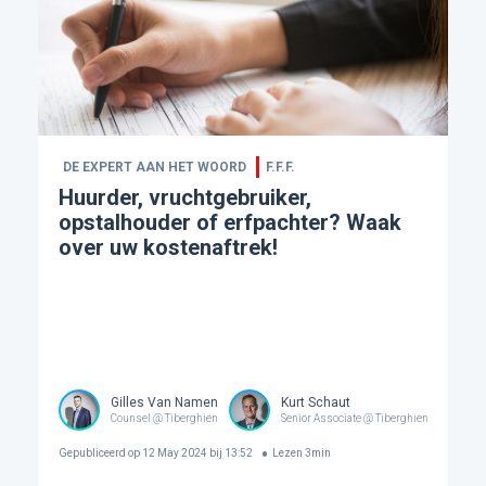
DE EXPERT AAN HET WOORD
F.F.F.
Huurder, vruchtgebruiker,
opstalhouder of erfpachter? Waak
over uw kostenaftrek!
Gilles Van Namen
Kurt Schaut
Counsel @ Tiberghien
Senior Associate @ Tiberghien
Gepubliceerd op
12 May 2024 bij 13:52
Lezen
3
min