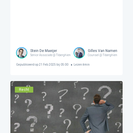
Stein De Maeijer
Gilles Van Namen
Senior Associate @ Tiberghien
Counsel @ Tiberghien
Gepubliceerd op
21 Feb 2025 bij 05:00
Lezen
8
min
Recht