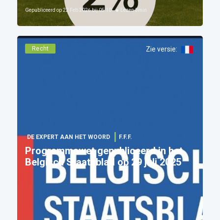
Gepubliceerd op
22 Feb 2026 bij 05:10
Lezen
3
min
Recht
Zie versie
:
DE EXPERT AAN HET WOORD
F.F.F.
Programmawet gepubliceerd in het
Belgisch Staatsblad op 29 juli 2025