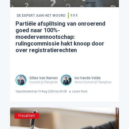
DE EXPERT AAN HET WOORD
F.F.F.
Partiële afsplitsing van onroerend
goed naar 100%-
moedervennootschap:
rulingcommissie hakt knoop door
over registratierechten
Gilles Van Namen
Ivo Vande Velde
Counsel @ Tiberghien
Senior Counsel @ Tiberghien
Gepubliceerd op
19 Aug 2024 bij 04:00
Lezen
3
min
Fiscaliteit