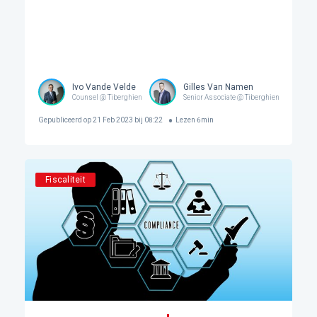
Ivo Vande Velde
Gilles Van Namen
Counsel @ Tiberghien
Senior Associate @ Tiberghien
Gepubliceerd op
21 Feb 2023 bij 08:22
Lezen
6
min
Fiscaliteit