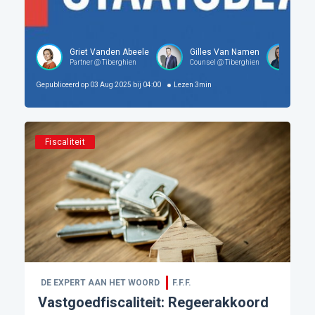
Griet Vanden Abeele
Gilles Van Namen
Cha
Partner @ Tiberghien
Counsel @ Tiberghien
Asso
Gepubliceerd op
03 Aug 2025 bij 04:00
Lezen
3
min
Fiscaliteit
DE EXPERT AAN HET WOORD
F.F.F.
Vastgoedfiscaliteit: Regeerakkoord