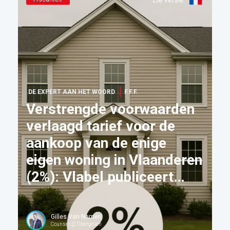
Zie versie
:
DE EXPERT AAN HET WOORD
F.F.F.
Verstrengde voorwaarden
verlaagd tarief voor de
aankoop van de enige
eigen woning in Vlaanderen
(2%): Vlabel publiceert
nieuw standpunt 180 44bis
Gilles Van Namen
Counsel @ Tiberghien