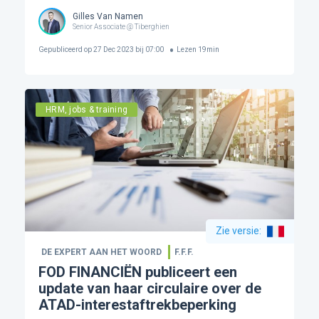
Gilles Van Namen
Senior Associate @ Tiberghien
Gepubliceerd op
27 Dec 2023 bij 07:00
Lezen
19
min
HRM, jobs & training
Zie versie
:
DE EXPERT AAN HET WOORD
F.F.F.
FOD FINANCIËN publiceert een
update van haar circulaire over de
ATAD-interestaftrekbeperking