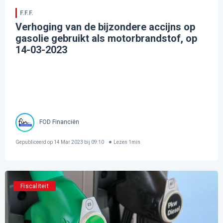
F.F.F.
Verhoging van de bijzondere accijns op
gasolie gebruikt als motorbrandstof, op
14-03-2023
FOD Financiën
Gepubliceerd op
14 Mar 2023 bij 09:10
Lezen
1
min
Fiscaliteit