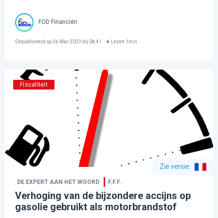
FOD Financiën
Gepubliceerd op
26 Mar 2023 bij 08:41
Lezen
1
min
Fiscaliteit
Zie versie
:
DE EXPERT AAN HET WOORD
F.F.F.
Verhoging van de bijzondere accijns op
gasolie gebruikt als motorbrandstof