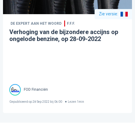
Zie versie
:
DE EXPERT AAN HET WOORD
F.F.F.
Verhoging van de bijzondere accijns op
ongelode benzine, op 28-09-2022
FOD Financiën
Gepubliceerd op
28 Sep 2022 bij 06:00
Lezen
1
min