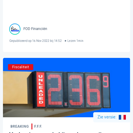
FOD Financiën
Gepubliceerd op
16 Nov 2022 bij 14:52
Lezen
1
min
Fiscaliteit
Zie versie
:
BREAKING
F.F.F.