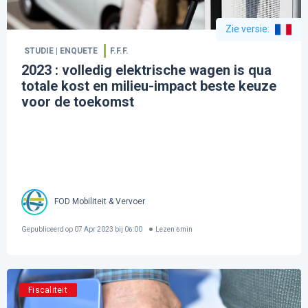
Zie versie
:
STUDIE | ENQUETE
F.F.F.
2023 : volledig elektrische wagen is qua
totale kost en milieu-impact beste keuze
voor de toekomst
FOD Mobiliteit & Vervoer
Gepubliceerd op
07 Apr 2023 bij 06:00
Lezen
6
min
Fiscaliteit