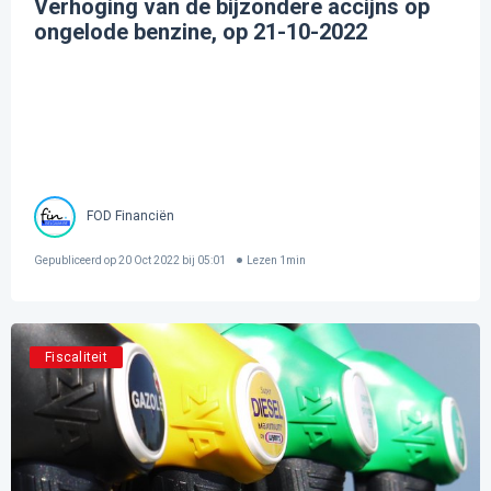
Verhoging van de bijzondere accijns op
ongelode benzine, op 21-10-2022
FOD Financiën
Gepubliceerd op
20 Oct 2022 bij 05:01
Lezen
1
min
Fiscaliteit