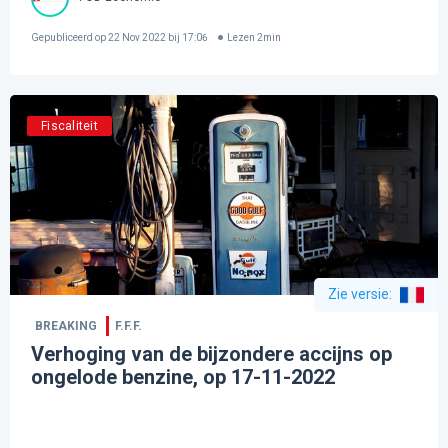
Gepubliceerd op
22 Nov 2022 bij 17:06
Lezen
2
min
Fiscaliteit
Zie versie
:
BREAKING
F.F.F.
Verhoging van de bijzondere accijns op
ongelode benzine, op 17-11-2022