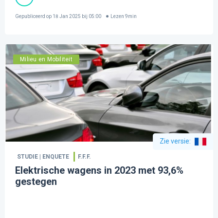
Gepubliceerd op
18 Jan 2025 bij 05:00
Lezen
9
min
Milieu en Mobiliteit
Zie versie
:
STUDIE | ENQUETE
F.F.F.
Elektrische wagens in 2023 met 93,6%
gestegen