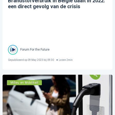
Brandstofverbruik in België daalt in 2022:
een direct gevolg van de crisis
Forum For the Future
Gepubliceerd op
09 May 2023 bij 09:30
Lezen
2
min
Milieu en Mobiliteit