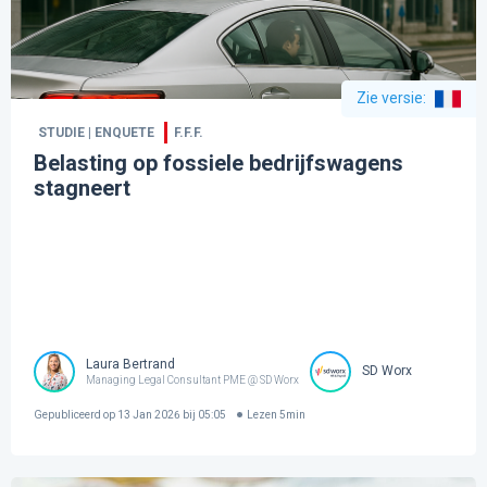
Zie versie
:
STUDIE | ENQUETE
F.F.F.
Belasting op fossiele bedrijfswagens
stagneert
Laura Bertrand
SD Worx
Managing Legal Consultant PME @ SD Worx
Gepubliceerd op
13 Jan 2026 bij 05:05
Lezen
5
min