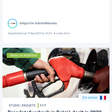
Belgische statistiekbureau
Gepubliceerd op
14 Sep 2023 bij 18:20
Lezen
3
min
Milieu en Mobiliteit
Zie versie
:
STUDIE | ENQUETE
F.F.F.