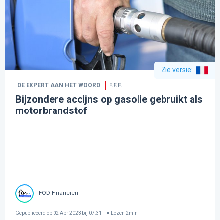
Zie versie
:
DE EXPERT AAN HET WOORD
F.F.F.
Bijzondere accijns op gasolie gebruikt als
motorbrandstof
FOD Financiën
Gepubliceerd op
02 Apr 2023 bij 07:31
Lezen
2
min