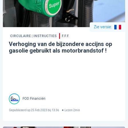
Zie versie
:
CIRCULAIRE | INSTRUCTIES
F.F.F.
Verhoging van de bijzondere accijns op
gasolie gebruikt als motorbrandstof !
FOD Financiën
Gepubliceerd op
25 Feb 2023 bij 13:36
Lezen
2
min