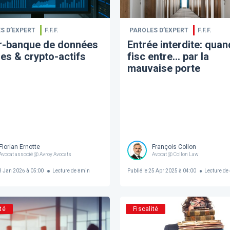
S D’EXPERT
F.F.F.
PAROLES D’EXPERT
F.F.F.
r-banque de données
Entrée interdite: quan
les & crypto-actifs
fisc entre… par la
mauvaise porte
Florian Ernotte
François Collon
Avocat associé @ Avroy Avocats
Avocat @ Collon Law
 Jan 2026 à 05:00
Lecture de
8
min
Publié le
25 Apr 2025 à 04:00
Lecture de
té
Fiscalité