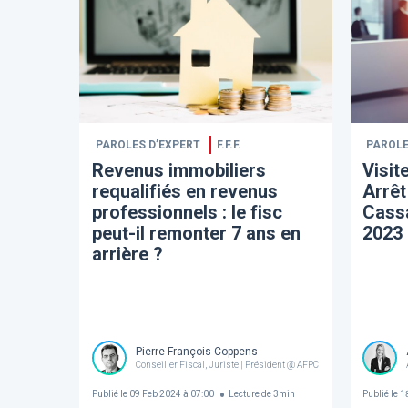
PAROLES D’EXPERT
F.F.F.
PAROLE
Revenus immobiliers
Visit
requalifiés en revenus
Arrêt
professionnels : le fisc
Cass
peut-il remonter 7 ans en
2023
arrière ?
Pierre-François Coppens
Conseiller Fiscal, Juriste | Président @ AFPC
Publié le
09 Feb 2024 à 07:00
Lecture de
3
min
Publié le
18