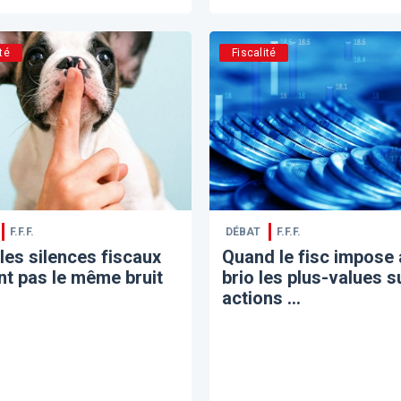
té
Fiscalité
F.F.F.
DÉBAT
F.F.F.
les silences fiscaux
Quand le fisc impose
nt pas le même bruit
brio les plus-values s
actions …