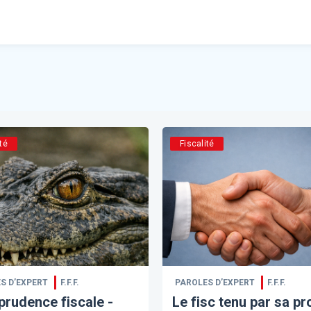
té
Fiscalité
S D’EXPERT
F.F.F.
PAROLES D’EXPERT
F.F.F.
prudence fiscale -
Le fisc tenu par sa pr