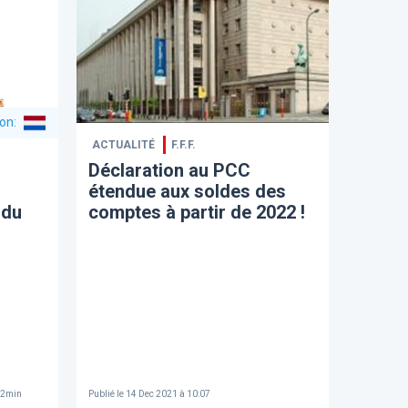
ion
:
ACTUALITÉ
F.F.F.
Déclaration au PCC
étendue aux soldes des
 du
comptes à partir de 2022 !
2
min
Publié le
14 Dec 2021 à 10:07