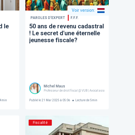
Voir version
:
PAROLES D’EXPERT
F.F.F.
d le
50 ans de revenu cadastral
! Le secret d'une éternelle
jeunesse fiscale?
Michel Maus
Professeur de droit fiscal @ VUB | Avocat associé @ Bloom Law
4
min
Publié le
21 Mar 2025 à 05:06
Lecture de
5
min
Fiscalité