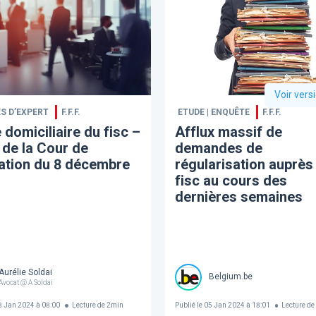
Voir vers
S D’EXPERT
F.F.F.
ETUDE | ENQUÊTE
F.F.F.
e domiciliaire du fisc –
Afflux massif de
 de la Cour de
demandes de
ation du 8 décembre
régularisation auprès
fisc au cours des
dernières semaines
Aurélie Soldai
Belgium.be
Avocat @ A Soldai
 Jan 2024 à 08:00
Lecture de
2
min
Publié le
05 Jan 2024 à 18:01
Lecture de