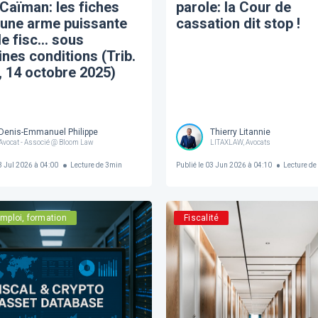
Caïman: les fiches
parole: la Cour de
 une arme puissante
cassation dit stop !
le fisc... sous
ines conditions (Trib.
 14 octobre 2025)
Denis-Emmanuel Philippe
Thierry Litannie
Avocat - Associé @ Bloom Law
LITAXLAW, Avocats
 Jul 2026 à 04:00
Lecture de
3
min
Publié le
03 Jun 2026 à 04:10
Lecture de
mploi, formation
Fiscalité