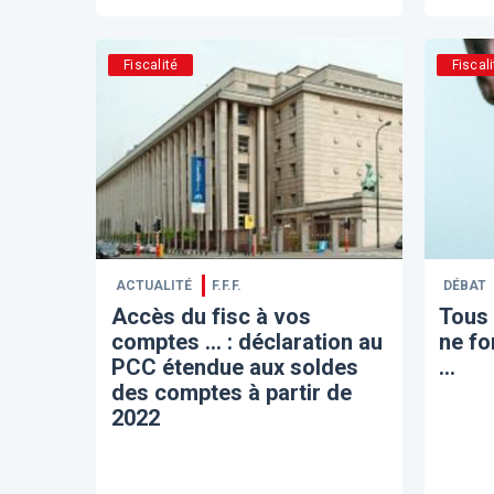
Fiscalité
Fiscali
ACTUALITÉ
F.F.F.
DÉBAT
Accès du fisc à vos
Tous 
comptes ... : déclaration au
ne fo
PCC étendue aux soldes
...
des comptes à partir de
2022