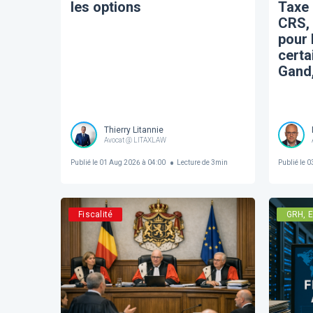
les options
Taxe 
CRS,
pour 
certa
Gand,
Thierry Litannie
Avocat @ LITAXLAW
Publié le
01 Aug 2026 à 04:00
Lecture de
3
min
Publié le
03
Fiscalité
GRH, E