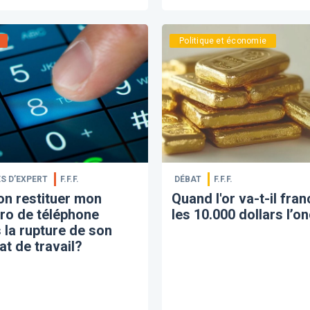
Politique et économie
S D’EXPERT
F.F.F.
DÉBAT
F.F.F.
on restituer mon
Quand l'or va-t-il fran
ro de téléphone
les 10.000 dollars l’o
 la rupture de son
at de travail?