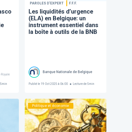
PAROLES D’EXPERT
F.F.F.
iasco
Les liquidités d’urgence
(ELA) en Belgique: un
ie
instrument essentiel dans
la boîte à outils de la BNB
Banque Nationale de Belgique
 Royale
5
min
Publié le
19 Oct 2025 à 06:00
Lecture de
5
min
Politique et économie