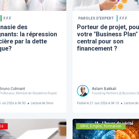
F.F.F.
PAROLES D’EXPERT
F.F.F.
anasie des
Porteur de projet, po
nants: la répression
votre "Business Plan"
cière par la dette
central pour son
que?
financement ?
Bruno Colmant
Aslam Bakkali
 @ Forum For the Future
Professeur, Membre de l'Académie Royale
Founding Partners @ Business Do
 Jul 2026 à 04:00
Lecture de
3
min
Publié le
21 Jun 2026 à 04:10
Lecture de
té
GRH, Emploi, formation