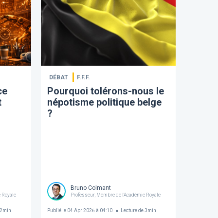
DÉBAT
F.F.F.
ce
​Pourquoi tolérons-nous le
t
népotisme politique belge
?
Bruno Colmant
 Royale
Professeur, Membre de l'Académie Royale
2
min
Publié le
04 Apr 2026 à 04:10
Lecture de
3
min