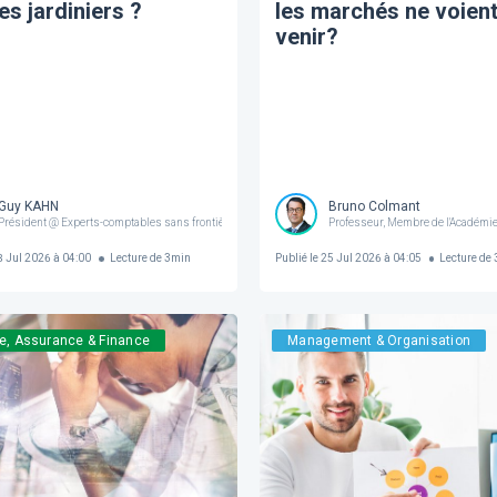
es jardiniers ?
les marchés ne voien
venir?
Guy KAHN
Bruno Colmant
Président @ Experts-comptables sans frontières | Administrateur @ Forum For the Future
Professeur, Membre de l'Académie
 Jul 2026 à 04:00
Lecture de
3
min
Publié le
25 Jul 2026 à 04:05
Lecture de
e, Assurance & Finance
Management & Organisation