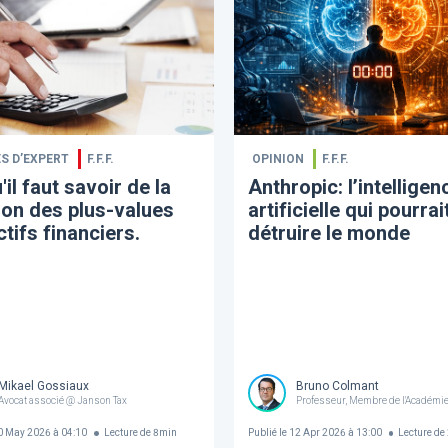
S D’EXPERT
F.F.F.
OPINION
F.F.F.
'il faut savoir de la
Anthropic: l’intelligen
ion des plus-values
artificielle qui pourrai
ctifs financiers.
détruire le monde
Mikael Gossiaux
Bruno Colmant
Avocat associé @ Janson Tax
Professeur, Membre de l'Académie
 May 2026 à 04:10
Lecture de
8
min
Publié le
12 Apr 2026 à 13:00
Lecture de