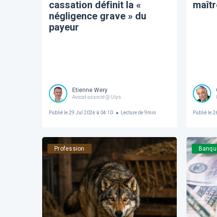
cassation définit la «
maîtr
négligence grave » du
payeur
Etienne Wery
Avocat-associé @ Ulys
Publié le
29 Jul 2026 à 04:10
Lecture de
9
min
Publié le
28
Profession
Banqu