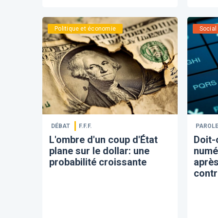
Politique et économie
Social
DÉBAT
F.F.F.
PAROLE
L'ombre d'un coup d'État
Doit-
plane sur le dollar: une
numé
probabilité croissante
après
contr