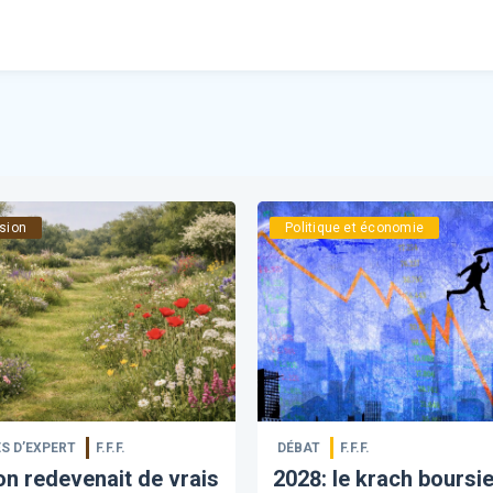
sion
Politique et économie
S D’EXPERT
F.F.F.
DÉBAT
F.F.F.
 on redevenait de vrais
​2028: le krach boursi