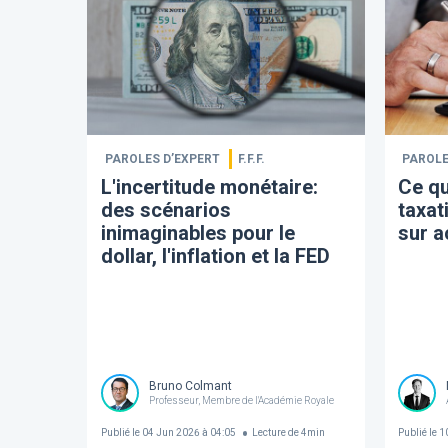
PAROLES D’EXPERT
F.F.F.
PAROLE
L'incertitude monétaire:
Ce qu
des scénarios
taxat
inimaginables pour le
sur a
dollar, l'inflation et la FED
Bruno Colmant
Professeur, Membre de l'Académie Royale
Publié le
04 Jun 2026 à 04:05
Lecture de
4
min
Publié le
10