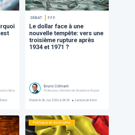
DÉBAT
F.F.F.
urquoi
Le dollar face à une
 est
nouvelle tempête: vers une
troisième rupture après
1934 et 1971 ?
Bruno Colmant
ctors Belux
Professeur, Membre de l'Académie Royale
5
min
Publié le
06 Jun 2026 à 04:05
Lecture de
4
min
Politique et économie