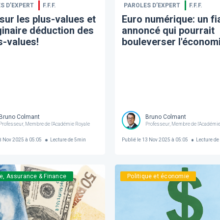
S D’EXPERT
F.F.F.
PAROLES D’EXPERT
F.F.F.
sur les plus-values et
Euro numérique: un f
ginaire déduction des
annoncé qui pourrait
-values!
bouleverser l'économ
Bruno Colmant
Bruno Colmant
Professeur, Membre de l'Académie Royale
Professeur, Membre de l'Académie
 Nov 2025 à 05:05
Lecture de
5
min
Publié le
13 Nov 2025 à 05:05
Lecture de
e, Assurance & Finance
Politique et économie