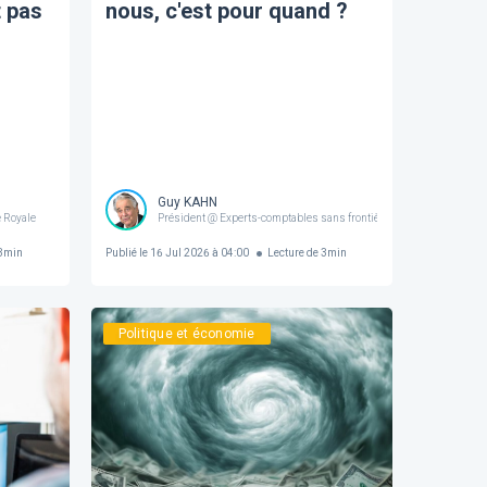
t pas
nous, c'est pour quand ?
Guy KAHN
 Royale
Président @ Experts-comptables sans frontières | Administrateur 
3
min
Publié le
16 Jul 2026 à 04:00
Lecture de
3
min
Politique et économie