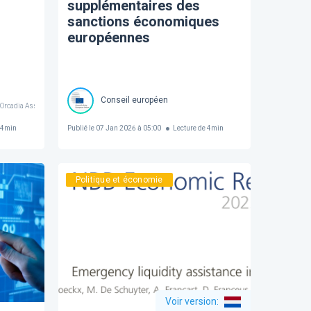
supplémentaires des
sanctions économiques
européennes
Conseil européen
@ Orcadia Asset Management
4
min
Publié le
07 Jan 2026 à 05:00
Lecture de
4
min
Politique et économie
Voir version
: