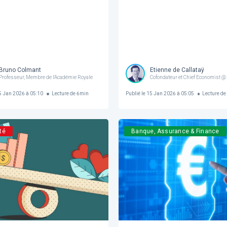
Bruno Colmant
Etienne de Callataÿ
Professeur, Membre de l'Académie Royale
Cofondateur et Chief Economist 
 Jan 2026 à 05:10
Lecture de
6
min
Publié le
15 Jan 2026 à 05:05
Lecture de
té
Banque, Assurance & Finance