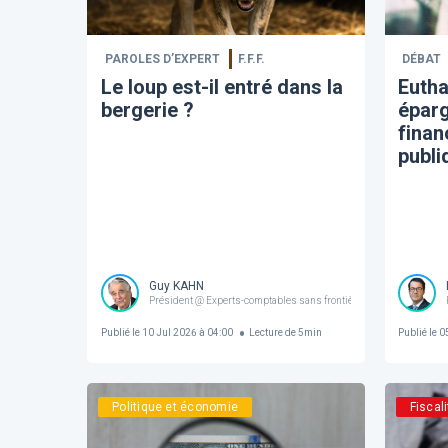
PAROLES D’EXPERT
F.F.F.
DÉBAT
Le loup est-il entré dans la
Euth
bergerie ?
éparg
finan
publi
Guy KAHN
Président @ Experts-comptables sans frontières | Administrateur
Publié le
10 Jul 2026 à 04:00
Lecture de
5
min
Publié le
05
Politique et économie
Fiscali