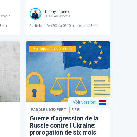
Thierry Litannie
 Royale
LITAXLAW, Avocats
3
min
Publié le
11 Feb 2026 à 05:10
Lecture de
3
min
Politique et économie
Voir version
:
PAROLES D’EXPERT
F.F.F.
Guerre d'agression de la
Russie contre l'Ukraine:
prorogation de six mois