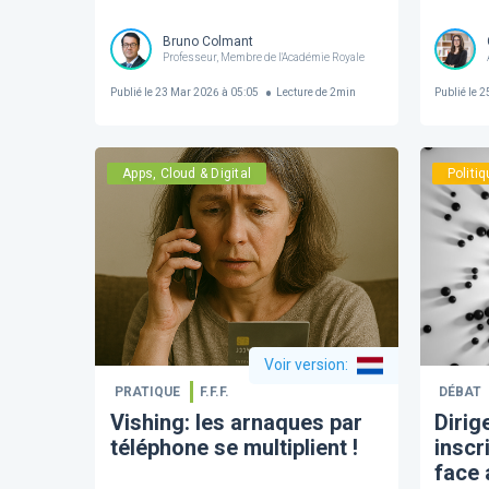
Bruno Colmant
Professeur, Membre de l'Académie Royale
Publié le
23 Mar 2026 à 05:05
Lecture de
2
min
Publié le
25
Apps, Cloud & Digital
Politi
Voir version
:
PRATIQUE
F.F.F.
DÉBAT
Vishing: les arnaques par
Dirig
téléphone se multiplient !
inscr
face 