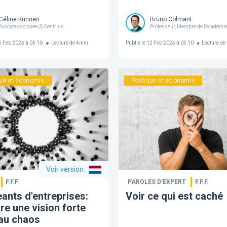
Céline Kunnen
Bruno Colmant
Avocate associée @ Centrius
Professeur, Membre de l'Académie
 Feb 2026 à 05:10
Lecture de
4
min
Publié le
12 Feb 2026 à 05:10
Lecture de
que et économie
Politique et économie
Voir version
:
F.F.F.
PAROLES D’EXPERT
F.F.F.
eants d'entreprises:
Voir ce qui est caché
ire une vision forte
au chaos