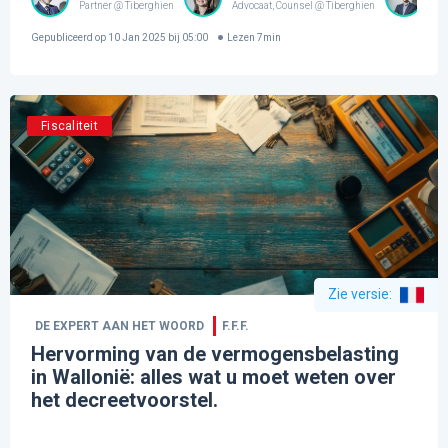
Partner @ Tiberghien
Advocaat, Counsel @ Tiberghien
Ass
Gepubliceerd op
10 Jan 2025 bij 05:00
Lezen
7
min
Fiscaliteit
Zie versie
:
DE EXPERT AAN HET WOORD
F.F.F.
Hervorming van de vermogensbelasting
in Wallonië: alles wat u moet weten over
het decreetvoorstel.