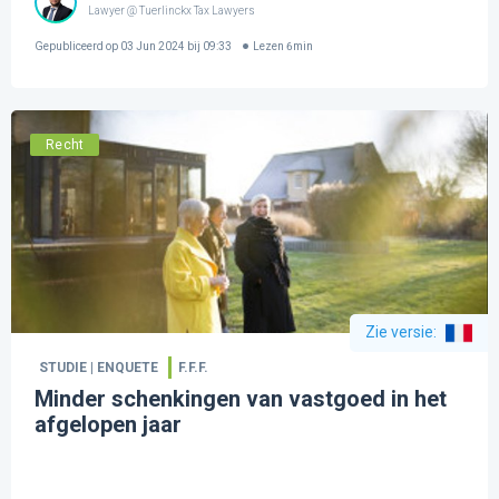
Lawyer @ Tuerlinckx Tax Lawyers
Gepubliceerd op
03 Jun 2024 bij 09:33
Lezen
6
min
Recht
Zie versie
:
STUDIE | ENQUETE
F.F.F.
Minder schenkingen van vastgoed in het
afgelopen jaar