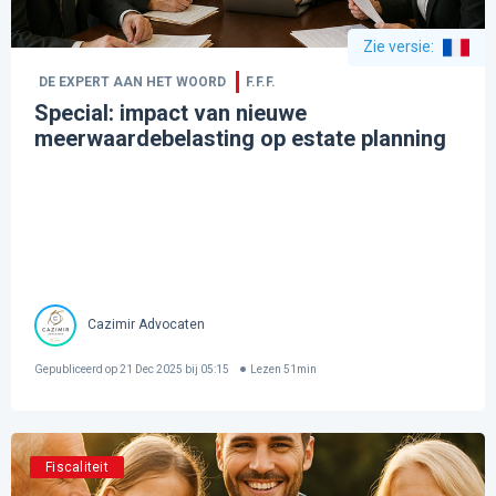
Zie versie
:
DE EXPERT AAN HET WOORD
F.F.F.
Special: impact van nieuwe
meerwaardebelasting op estate planning
Cazimir Advocaten
Gepubliceerd op
21 Dec 2025 bij 05:15
Lezen
51
min
Fiscaliteit