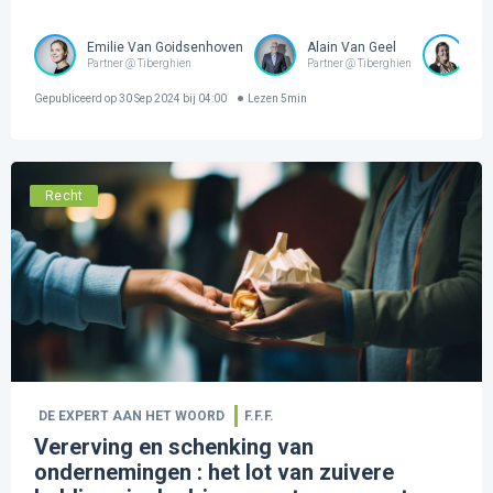
Emilie Van Goidsenhoven
Alain Van Geel
Ol
Partner @ Tiberghien
Partner @ Tiberghien
Sen
Gepubliceerd op
30 Sep 2024 bij 04:00
Lezen
5
min
Recht
DE EXPERT AAN HET WOORD
F.F.F.
Vererving en schenking van
ondernemingen : het lot van zuivere