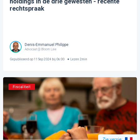
holdings in de drie gewesten - recente
rechtspraak
Denis-Emmanuel Philippe
Advocaat @ Bloom Law
Gepubliceerd op
11 Sep 2024 bij 06:00
Lezen
2
min
Fiscaliteit
Zie versie
: