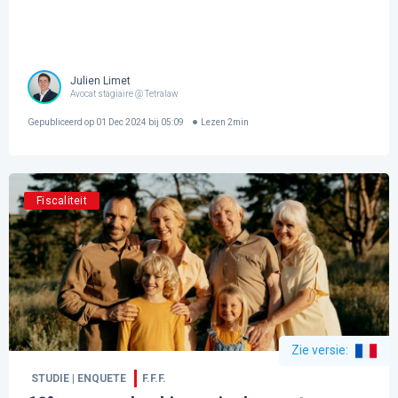
Julien Limet
Avocat stagiaire @ Tetralaw
Gepubliceerd op
01 Dec 2024 bij 05:09
Lezen
2
min
Fiscaliteit
Zie versie
:
STUDIE | ENQUETE
F.F.F.