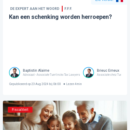
DE EXPERT AAN HET WOORD
F.F.F.
Kan een schenking worden herroepen?
Baptistin Alaime
Brieuc Erneux
Advocaat - Associate Tuerlinckx Tax Lawyers
Associate chez Tuerlinck
Gepubliceerd op
23 Aug 2024 bij 08:00
Lezen
4
min
Fiscaliteit