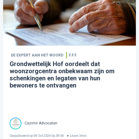
DE EXPERT AAN HET WOORD
F.F.F.
Grondwettelijk Hof oordeelt dat
woonzorgcentra onbekwaam zijn om
schenkingen en legaten van hun
bewoners te ontvangen
Cazimir Advocaten
Gepubliceerd op
04 Oct 2024 bij 09:04
Lezen
3
min