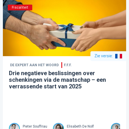
Fiscaliteit
Zie versie
:
DE EXPERT AAN HET WOORD
F.F.F.
Drie negatieve beslissingen over
schenkingen via de maatschap – een
verrassende start van 2025
Pieter Souffriau
Elisabeth De Nolf
Em