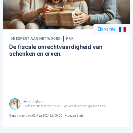
Zie versie
:
DE EXPERT AAN HET WOORD
F.F.F.
De fiscale onrechtvaardigheid van
schenken en erven.
Michel Maus
Professor fiscaal recht & VUB | Advocaat-vennoot @ Bloom Law
Gepubliceerd op
03 Aug 2024 bij 09:00
Lezen
5
min