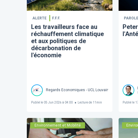
ALERTE
F.F.F.
PAROLE
Les travailleurs face au
Peter
réchauffement climatique
l'Ant
et aux politiques de
décarbonation de
l'économie
Regards Economiques - UCL Louvain
Publié le
05 Jun 2026 à 04:00
Lecture de
11
min
Publié le
17
Environnement et Mobilité
Enviro