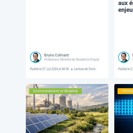
aux é
enjeu
Bruno Colmant
Professeur, Membre de l'Académie Royale
Publié le
27 Jul 2026 à 04:05
Lecture de
3
min
Publié le
21
Environnement et Mobilité
Politi