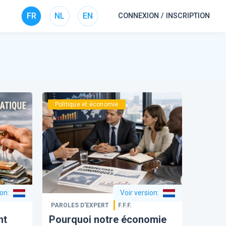
FR
NL
EN
CONNEXION / INSCRIPTION
Politique et économie
ion
:
Voir version
:
PAROLES D’EXPERT
F.F.F.
nt
Pourquoi notre économie