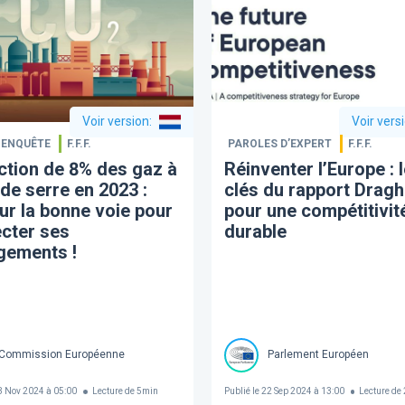
Voir version
:
Voir vers
| ENQUÊTE
F.F.F.
PAROLES D’EXPERT
F.F.F.
tion de 8% des gaz à
Réinventer l’Europe : 
 de serre en 2023 :
clés du rapport Dragh
sur la bonne voie pour
pour une compétitivit
cter ses
durable
gements !
Commission Européenne
Parlement Européen
 Nov 2024 à 05:00
Lecture de
5
min
Publié le
22 Sep 2024 à 13:00
Lecture de