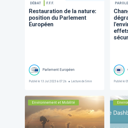
DÉBAT
F.F.F.
PAROLE
Restauration de la nature:
Chan
position du Parlement
dégr
Européen
l'env
effets
sécur
Parlement Européen
Publié le
13 Jul 2023 à 07:26
Lecture de
5
min
Publié le
05
Environnement et Mobilité
Enviro