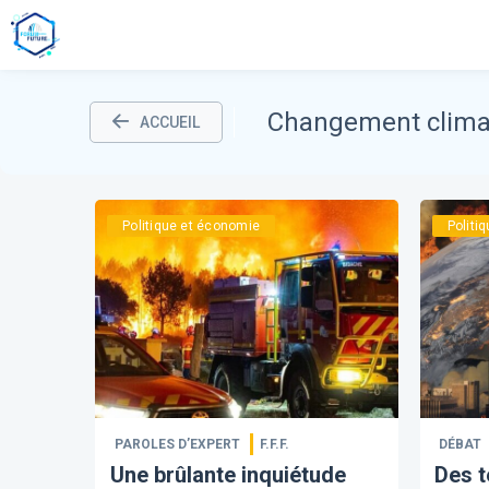
Changement clima
ACCUEIL
Politique et économie
Politi
PAROLES D’EXPERT
F.F.F.
DÉBAT
​Une brûlante inquiétude
Des t