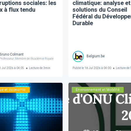
ruptions sociales: les
climatique: analyse et
x à flux tendu
solutions du Conseil
Fédéral du Développ
Durable
Bruno Colmant
Belgium.be
Professeur, Membre de l'Académie Royale
 Jul 2026 à 04:05
Lecture de
3
min
Publié le
18 Jul 2026 à 04:00
Lecture de
que et économie
Environnement et Mobilité