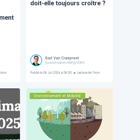
doit-elle toujours croître ?
ement
Bart Van Craeynest
Economiste en chef @ VOKA
5
min
Publié le
04 Jul 2026 à 04:00
Lecture de
7
min
Environnement et Mobilité