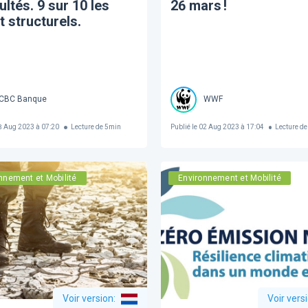
cultés. 9 sur 10 les
26 mars !
t structurels.
CBC Banque
WWF
 Aug 2023 à 07:20
Lecture de
5
min
Publié le
02 Aug 2023 à 17:04
Lecture de
nnement et Mobilité
Environnement et Mobilité
Voir version
:
Voir vers