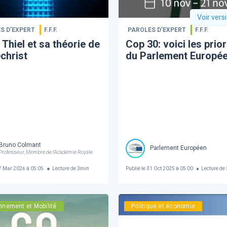
Voir vers
S D’EXPERT
F.F.F.
PAROLES D’EXPERT
F.F.F.
 Thiel et sa théorie de
Cop 30: voici les prior
échrist
du Parlement Européen
Bruno Colmant
Parlement Européen
Professeur, Membre de l'Académie Royale
 Mar 2026 à 05:05
Lecture de
3
min
Publié le
31 Oct 2025 à 05:00
Lecture de
nnement et Mobilité
Politique et économie