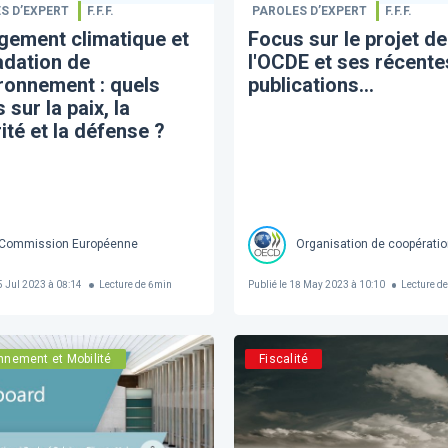
S D’EXPERT
F.F.F.
PAROLES D’EXPERT
F.F.F.
gement climatique et
Focus sur le projet de
adation de
l'OCDE et ses récente
ironnement : quels
publications...
 sur la paix, la
ité et la défense ?
Commission Européenne
Organisation de coopérati
 Jul 2023 à 08:14
Lecture de
6
min
Publié le
18 May 2023 à 10:10
Lecture d
nnement et Mobilité
Fiscalité