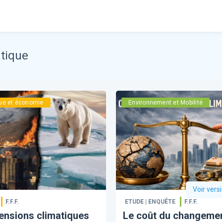
tique
que et économie
Environnement et Mobilité
Voir vers
F.F.F.
ETUDE | ENQUÊTE
F.F.F.
ensions climatiques
Le coût du changeme