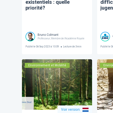
existentiels : quelle
diffi
priorité?
jugen
Bruno Colmant
Professeur, Membre de l'Académie Royale
Publié le
08 Sep 2023 à 10:09
Lecture de
3
min
Publié le
08
Environnement et Mobilité
Enviro
Voir version
: