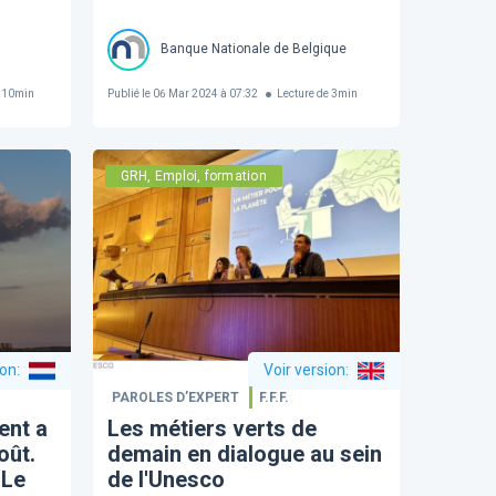
Banque Nationale de Belgique
10
min
Publié le
06 Mar 2024 à 07:32
Lecture de
3
min
GRH, Emploi, formation
ion
:
Voir version
:
PAROLES D’EXPERT
F.F.F.
ent a
Les métiers verts de
oût.
demain en dialogue au sein
 Le
de l'Unesco