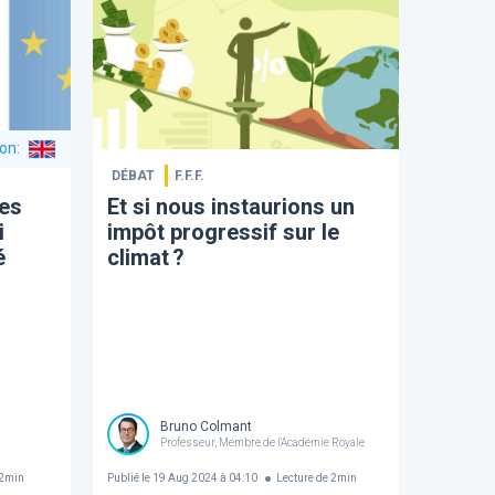
ion
:
DÉBAT
F.F.F.
les
Et si nous instaurions un
i
impôt progressif sur le
é
climat ?
Bruno Colmant
Professeur, Membre de l'Académie Royale
2
min
Publié le
19 Aug 2024 à 04:10
Lecture de
2
min