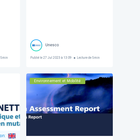
Unesco
5
min
Publié le
27 Jul 2023 à 13:09
Lecture de
5
min
Environnement et Mobilité
ion
: