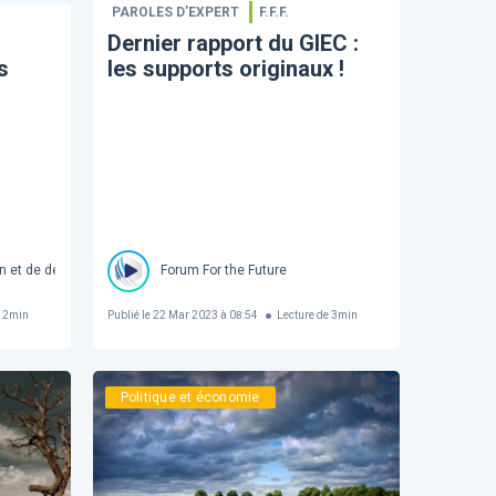
PAROLES D’EXPERT
F.F.F.
Dernier rapport du GIEC :
s
les supports originaux !
on et de développement économique
Forum For the Future
e
2
min
Publié le
22 Mar 2023 à 08:54
Lecture de
3
min
Politique et économie