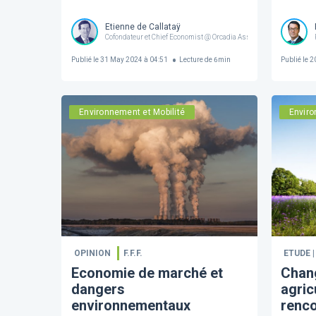
Etienne de Callataÿ
Cofondateur et Chief Economist @ Orcadia Asset Management
Publié le
31 May 2024 à 04:51
Lecture de
6
min
Publié le
20
Environnement et Mobilité
Enviro
OPINION
F.F.F.
ETUDE 
Economie de marché et
Chang
dangers
agric
environnementaux
renco