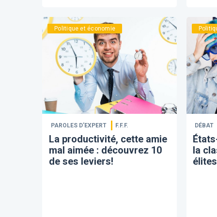
Politique et économie
Politi
PAROLES D’EXPERT
F.F.F.
DÉBAT
La productivité, cette amie
​État
mal aimée : découvrez 10
la cl
de ses leviers!
élites