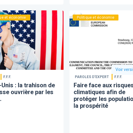
que et économie
Politique et économie
Voir vers
F.F.F.
PAROLES D’EXPERT
F.F.F.
s-Unis : la trahison de
Faire face aux risque
asse ouvrière par les
climatiques afin de
.
protéger les populati
la prospérité