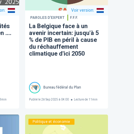
ion
:
Voir version
:
PAROLES D’EXPERT
F.F.F.
ités
La Belgique face à un
 ....
avenir incertain: jusqu'à 5
% de PIB en péril à cause
du réchauffement
climatique d'ici 2050
Bureau fédéral du Plan
3
min
Publié le
28 Sep 2025 à 04:00
Lecture de
11
min
Politique et économie