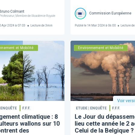
Bruno Colmant
Commission Européenne
Professeur, Membre de l'Académie Royale
 Apr 2024 à 07:03
Lecture de
3
min
Publié le
14 Mar 2024 à 06:00
Lecture de
nnement et Mobilité
Environnement et Mobilité
Voir vers
| ENQUÊTE
F.F.F.
ETUDE | ENQUÊTE
F.F.F.
ement climatique : 8
Le Jour du dépassem
ulteurs wallons sur 10
lieu cette année le 2 a
ntrent des
Celui de la Belgique ?