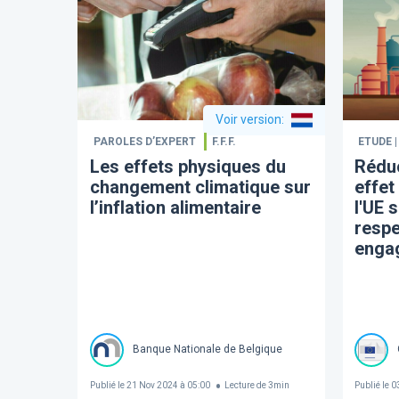
Voir version
:
PAROLES D’EXPERT
F.F.F.
ETUDE 
Les effets physiques du
Réduc
changement climatique sur
effet
l’inflation alimentaire
l'UE 
respe
enga
Banque Nationale de Belgique
Publié le
21 Nov 2024 à 05:00
Lecture de
3
min
Publié le
03