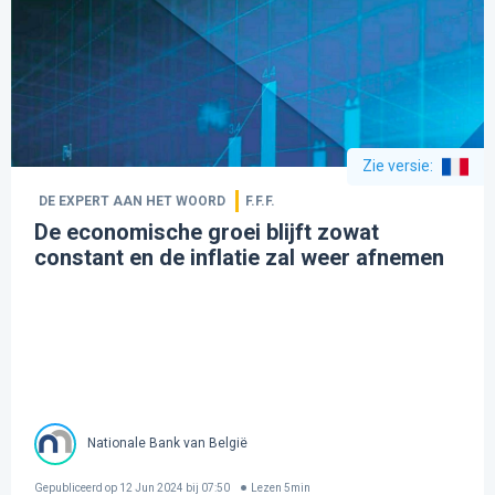
Zie versie
:
DE EXPERT AAN HET WOORD
F.F.F.
De economische groei blijft zowat
constant en de inflatie zal weer afnemen
Nationale Bank van België
Gepubliceerd op
12 Jun 2024 bij 07:50
Lezen
5
min