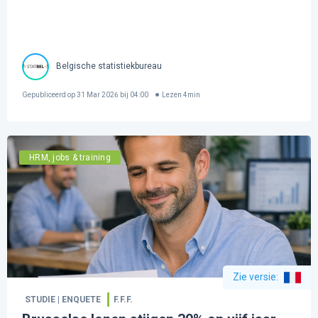
Belgische statistiekbureau
Gepubliceerd op
31 Mar 2026 bij 04:00
Lezen
4
min
HRM, jobs & training
Zie versie
:
STUDIE | ENQUETE
F.F.F.