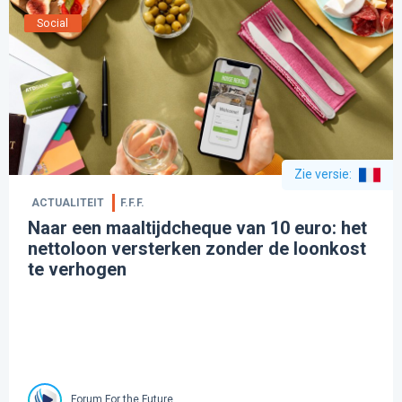
Social
Zie versie
:
ACTUALITEIT
F.F.F.
Naar een maaltijdcheque van 10 euro: het
nettoloon versterken zonder de loonkost
te verhogen
Forum For the Future