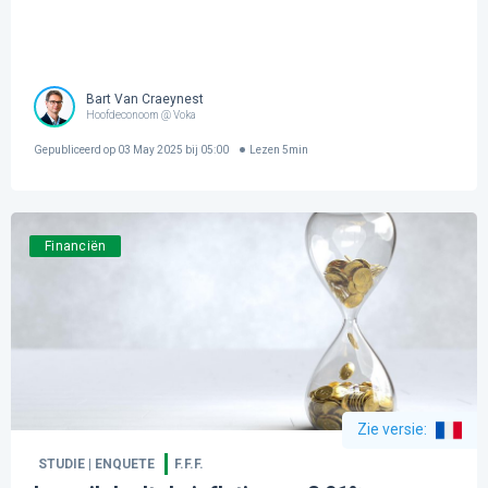
Bart Van Craeynest
Hoofdeconoom @ Voka
Gepubliceerd op
03 May 2025 bij 05:00
Lezen
5
min
Financiën
Zie versie
:
STUDIE | ENQUETE
F.F.F.