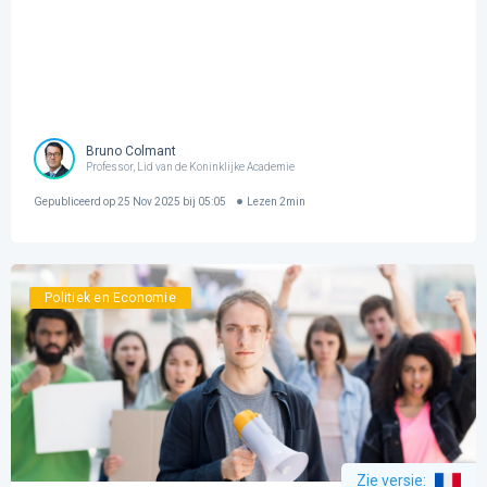
Bruno Colmant
Professor, Lid van de Koninklijke Academie
Gepubliceerd op
25 Nov 2025 bij 05:05
Lezen
2
min
Politiek en Economie
Zie versie
: