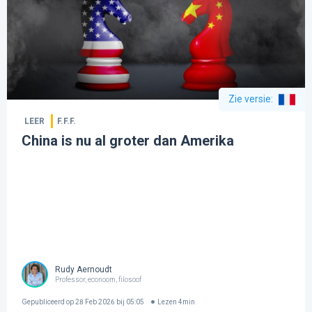
Zie versie
:
LEER
F.F.F.
China is nu al groter dan Amerika
Rudy Aernoudt
Professor, econoom, filosoof
Gepubliceerd op
28 Feb 2026 bij 05:05
Lezen
4
min