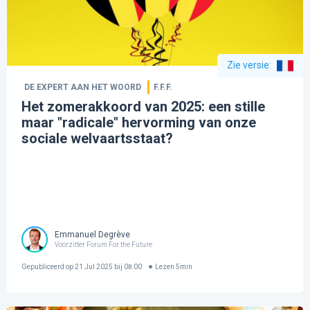
Zie versie
:
DE EXPERT AAN HET WOORD
F.F.F.
Het zomerakkoord van 2025: een stille
maar "radicale" hervorming van onze
sociale welvaartsstaat?
Emmanuel Degrève
Voorzitter Forum For the Future
Gepubliceerd op
21 Jul 2025 bij 08:00
Lezen
5
min