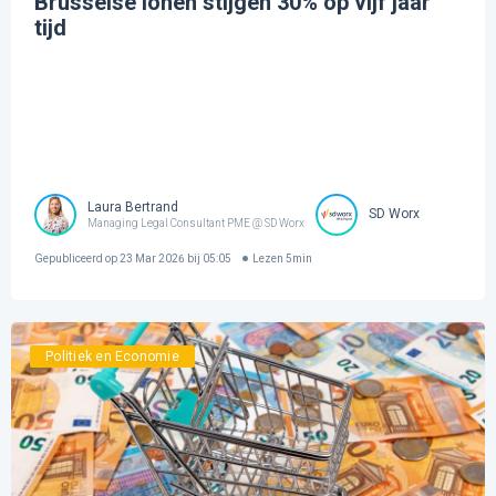
Brusselse lonen stijgen 30% op vijf jaar
tijd
Laura Bertrand
SD Worx
Managing Legal Consultant PME @ SD Worx
Gepubliceerd op
23 Mar 2026 bij 05:05
Lezen
5
min
Politiek en Economie