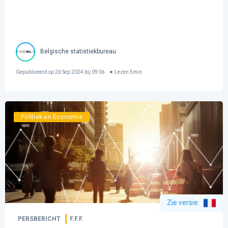
Belgische statistiekbureau
Gepubliceerd op
28 Sep 2024 bij 09:06
Lezen
5
min
Politiek en Economie
Zie versie
:
PERSBERICHT
F.F.F.