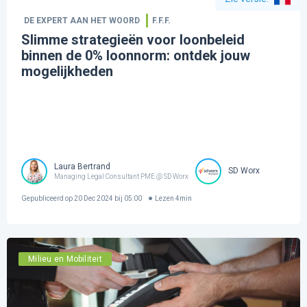
DE EXPERT AAN HET WOORD
F.F.F.
Slimme strategieën voor loonbeleid
binnen de 0% loonnorm: ontdek jouw
mogelijkheden
Laura Bertrand
SD Worx
Managing Legal Consultant PME @ SD Worx
Gepubliceerd op
20 Dec 2024 bij 05:00
Lezen
4
min
Milieu en Mobiliteit