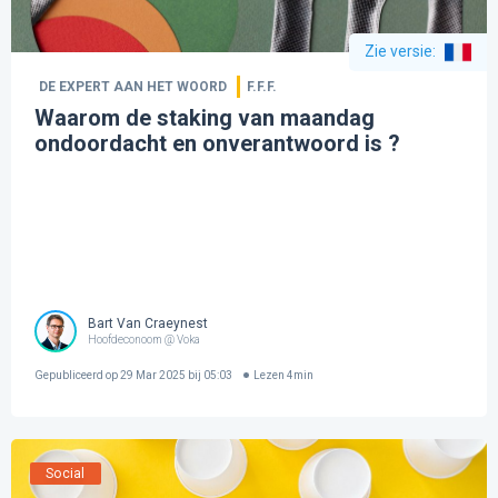
Zie versie
:
DE EXPERT AAN HET WOORD
F.F.F.
Waarom de staking van maandag
ondoordacht en onverantwoord is ?
Bart Van Craeynest
Hoofdeconoom @ Voka
Gepubliceerd op
29 Mar 2025 bij 05:03
Lezen
4
min
Social