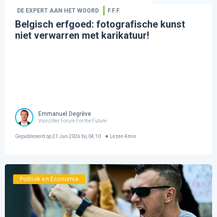
DE EXPERT AAN HET WOORD
F.F.F.
Belgisch erfgoed: fotografische kunst
niet verwarren met karikatuur!
Emmanuel Degrève
Voorzitter Forum For the Future
Gepubliceerd op
21 Jun 2026 bij 04:10
Lezen
4
min
Politiek en Economie