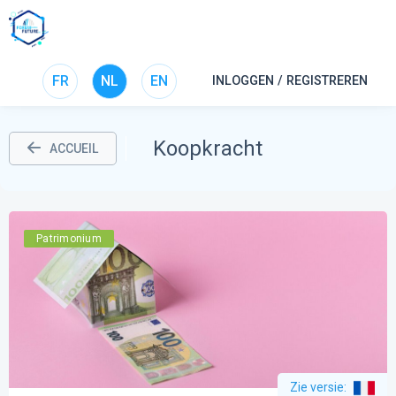
FR
NL
EN
INLOGGEN / REGISTREREN
Koopkracht
ACCUEIL
Patrimonium
Zie versie
: