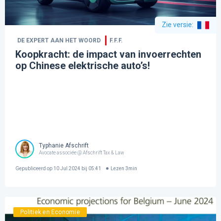
Zie versie
:
DE EXPERT AAN HET WOORD
F.F.F.
Koopkracht: de impact van invoerrechten
op Chinese elektrische auto’s!
Typhanie Afschrift
Avocate associée @ Afschrift Tax & Law
Gepubliceerd op
10 Jul 2024 bij 05:41
Lezen
3
min
Politiek en Economie