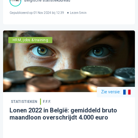
Belgische statistiekbureau
Gepubliceerd op
01 Nov 2024 bij 12:39
Lezen
5
min
HRM, jobs & training
Zie versie
:
STATISTIEKEN
F.F.F.
Lonen 2022 in België: gemiddeld bruto
maandloon overschrijdt 4.000 euro