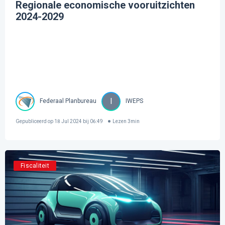
Regionale economische vooruitzichten
2024-2029
I
Federaal Planbureau
IWEPS
Gepubliceerd op
18 Jul 2024 bij 06:49
Lezen
3
min
Fiscaliteit