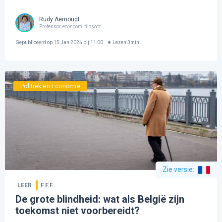
Rudy Aernoudt
Professor, econoom, filosoof
Gepubliceerd op
15 Jan 2026 bij 11:00
Lezen
3
min
Politiek en Economie
Zie versie
:
LEER
F.F.F.
De grote blindheid: wat als België zijn
toekomst niet voorbereidt?