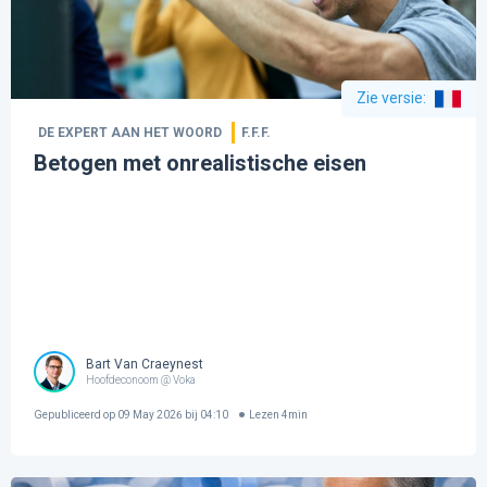
Zie versie
:
DE EXPERT AAN HET WOORD
F.F.F.
Betogen met onrealistische eisen
Bart Van Craeynest
Hoofdeconoom @ Voka
Gepubliceerd op
09 May 2026 bij 04:10
Lezen
4
min