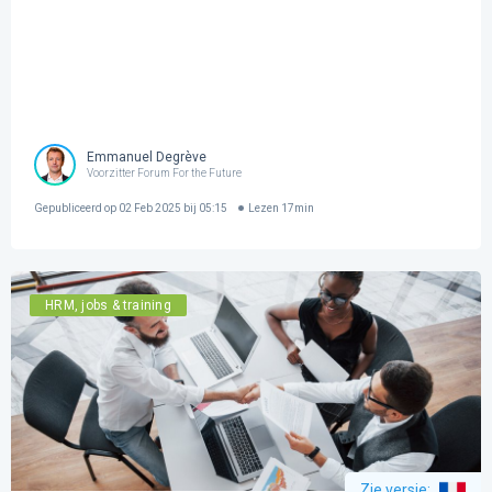
Emmanuel Degrève
Voorzitter Forum For the Future
Gepubliceerd op
02 Feb 2025 bij 05:15
Lezen
17
min
HRM, jobs & training
Zie versie
: