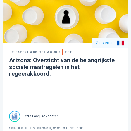
Zie versie
:
DE EXPERT AAN HET WOORD
F.F.F.
Arizona: Overzicht van de belangrijkste
sociale maatregelen in het
regeerakkoord.
Tetra Law | Advocaten
Gepubliceerd op
09 Feb 2025 bij 05:06
Lezen
12
min