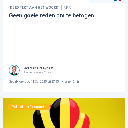
DE EXPERT AAN HET WOORD
F.F.F.
Geen goeie reden om te betogen
Bart Van Craeynest
Hoofdeconoom @ Voka
Gepubliceerd op
14 Oct 2025 bij 17:35
Lezen
5
min
Politiek en Economie