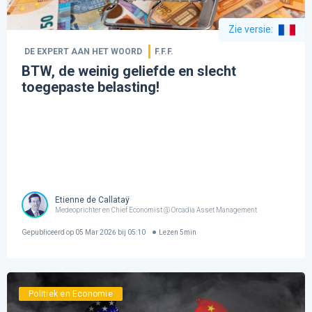
Zie versie
:
DE EXPERT AAN HET WOORD
F.F.F.
BTW, de weinig geliefde en slecht
toegepaste belasting!
Etienne de Callataÿ
Medeoprichter en Chief Economist @ Orcadia Asset Management
Gepubliceerd op
05 Mar 2026 bij 05:10
Lezen
5
min
Politiek en Economie