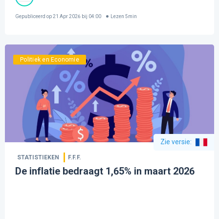
Gepubliceerd op
21 Apr 2026 bij 04:00
Lezen
5
min
Politiek en Economie
Zie versie
:
STATISTIEKEN
F.F.F.
De inflatie bedraagt 1,65% in maart 2026