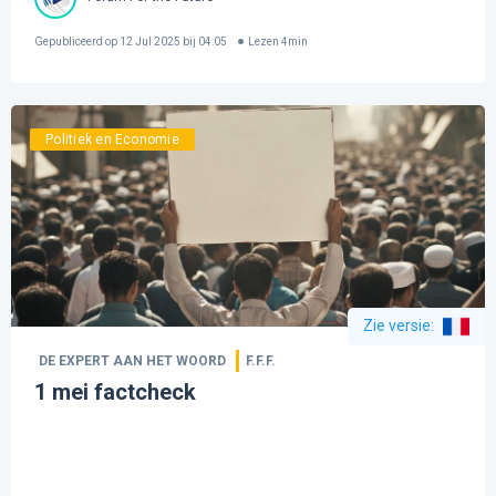
Gepubliceerd op
12 Jul 2025 bij 04:05
Lezen
4
min
Politiek en Economie
Zie versie
:
DE EXPERT AAN HET WOORD
F.F.F.
1 mei factcheck