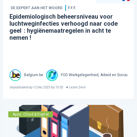
DE EXPERT AAN HET WOORD
F.F.F.
Epidemiologisch beheersniveau voor
luchtweginfecties verhoogd naar code
geel : hygiënemaatregelen in acht te
nemen !
Belgium.be
FOD Werkgelegenheid, Arbeid en Sociaal ove
Gepubliceerd op
12 Dec 2023 bij 15:02
Lezen
2
min
Apps, Cloud & Digital