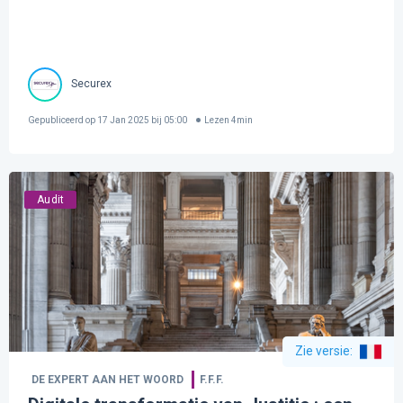
Securex
Gepubliceerd op
17 Jan 2025 bij 05:00
Lezen
4
min
Audit
Zie versie
:
DE EXPERT AAN HET WOORD
F.F.F.