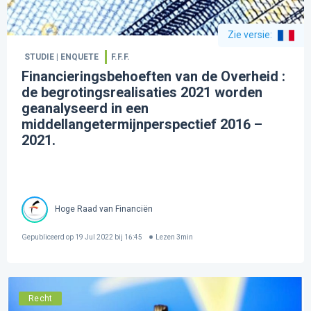
Zie versie
:
STUDIE | ENQUETE
F.F.F.
Financieringsbehoeften van de Overheid :
de begrotingsrealisaties 2021 worden
geanalyseerd in een
middellangetermijnperspectief 2016 –
2021.
Hoge Raad van Financiën
Gepubliceerd op
19 Jul 2022 bij 16:45
Lezen
3
min
Recht