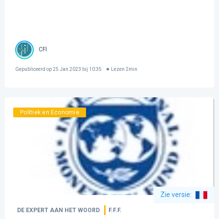
CFI
Gepubliceerd op
25 Jan 2023 bij 10:35
Lezen
2
min
Politiek en Economie
Zie versie
:
DE EXPERT AAN HET WOORD
F.F.F.