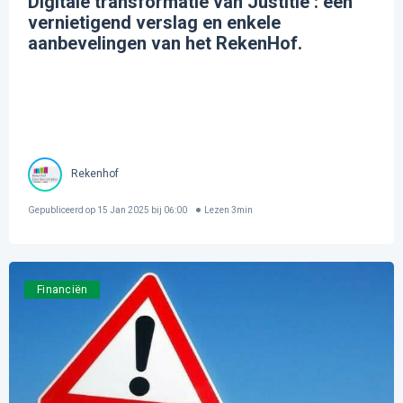
Digitale transformatie van Justitie : een
vernietigend verslag en enkele
aanbevelingen van het RekenHof.
Rekenhof
Gepubliceerd op
15 Jan 2025 bij 06:00
Lezen
3
min
Financiën