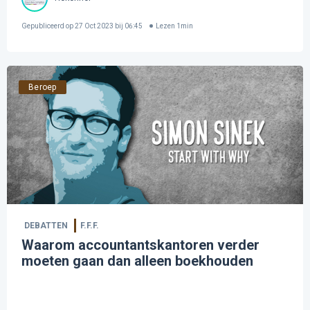
Gepubliceerd op
27 Oct 2023 bij 06:45
Lezen
1
min
Beroep
DEBATTEN
F.F.F.
Waarom accountantskantoren verder
moeten gaan dan alleen boekhouden