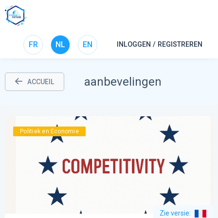
FR
NL
EN
INLOGGEN / REGISTREREN
aanbevelingen
ACCUEIL
Politiek en Economie
Zie versie
: