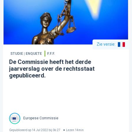
Zie versie
:
STUDIE | ENQUETE
F.F.F.
De Commissie heeft het derde
jaarverslag over de rechtsstaat
gepubliceerd.
Europese Commissie
Gepubliceerd op
14 Jul 2022 bij 06:27
Lezen
14
min