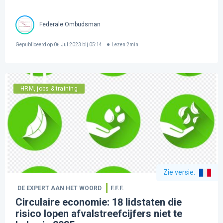
Federale Ombudsman
Gepubliceerd op
06 Jul 2023 bij 05:14
Lezen
2
min
HRM, jobs & training
Zie versie
:
DE EXPERT AAN HET WOORD
F.F.F.
Circulaire economie: 18 lidstaten die
risico lopen afvalstreefcijfers niet te