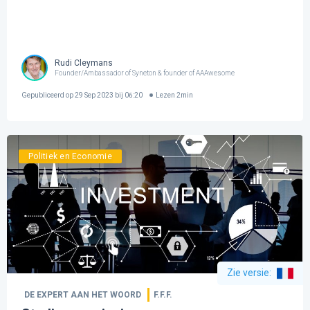
Rudi Cleymans
Founder/Ambassador of Syneton & founder of AAAwesome
Gepubliceerd op
29 Sep 2023 bij 06:20
Lezen
2
min
Politiek en Economie
Zie versie
:
DE EXPERT AAN HET WOORD
F.F.F.