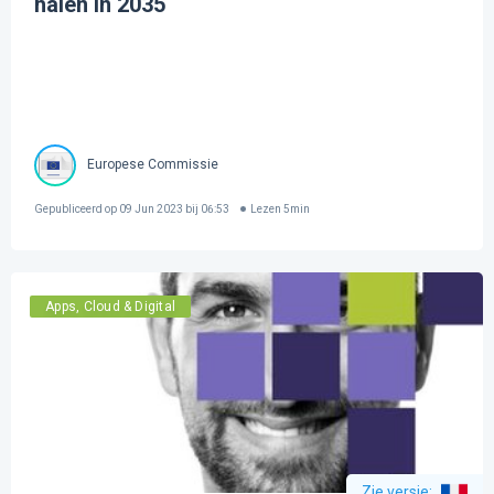
halen in 2035
Europese Commissie
Gepubliceerd op
09 Jun 2023 bij 06:53
Lezen
5
min
Apps, Cloud & Digital
Zie versie
: