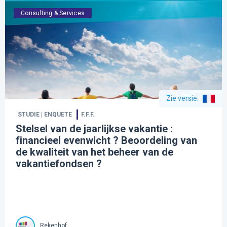
Consulting & Services
Zie versie
:
STUDIE | ENQUETE
F.F.F.
Stelsel van de jaarlijkse vakantie :
financieel evenwicht ? Beoordeling van
de kwaliteit van het beheer van de
vakantiefondsen ?
Rekenhof