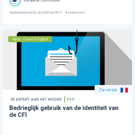
Europese Commissie
Gepubliceerd op
26 Jan 2023 bij 09:17
Lezen
6
min
Apps, Cloud & Digital
Zie versie
:
DE EXPERT AAN HET WOORD
F.F.F.
Bedrieglijk gebruik van de identiteit van
de CFI