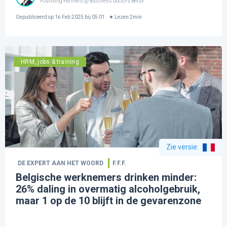
Founding Partners @ Business Doctors Belux
Gepubliceerd op
16 Feb 2025 bij 05:01
Lezen
2
min
HRM, jobs & training
Zie versie
:
DE EXPERT AAN HET WOORD
F.F.F.
Belgische werknemers drinken minder:
26% daling in overmatig alcoholgebruik,
maar 1 op de 10 blijft in de gevarenzone