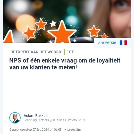
Zie versie
:
DE EXPERT AAN HET WOORD
F.F.F.
NPS of één enkele vraag om de loyaliteit
van uw klanten te meten!
Aslam Bakkali
Founding Partners @ Business Doctors Belux
Gepubliceerd op
07 Sep 2024 bij 06:05
Lezen
2
min