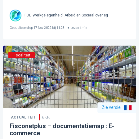
FOD Werkgelegenheid, Arbeid en Sociaal overleg
Gepubliceerd op
17 Nov 2022 bij 11:23
Lezen
8
min
Fiscaliteit
Zie versie
:
ACTUALITEIT
F.F.F.
Fisconetplus – documentatiemap : E-
commerce