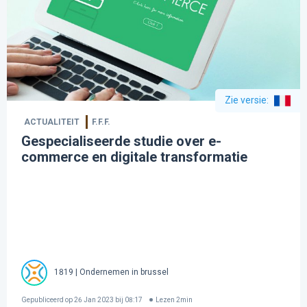
Zie versie
:
ACTUALITEIT
F.F.F.
Gespecialiseerde studie over e-
commerce en digitale transformatie
1819 | Ondernemen in brussel
Gepubliceerd op
26 Jan 2023 bij 08:17
Lezen
2
min