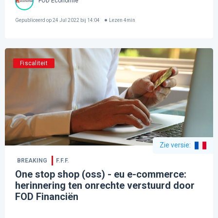
FOD Economie
Gepubliceerd op
24 Jul 2022 bij 14:04
Lezen
4
min
Fiscaliteit
Zie versie
:
BREAKING
F.F.F.
One stop shop (oss) - eu e-commerce:
herinnering ten onrechte verstuurd door
FOD Financiën