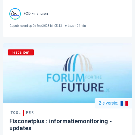
FOD Financiën
Gepubliceerd op
06 Sep 2023 bij 05:43
Lezen
71
min
Fiscaliteit
Zie versie
:
TOOL
F.F.F.
Fisconetplus : informatiemonitoring -
updates