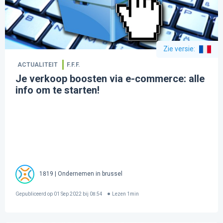
Zie versie
:
ACTUALITEIT
F.F.F.
Je verkoop boosten via e-commerce: alle
info om te starten!
1819 | Ondernemen in brussel
Gepubliceerd op
01 Sep 2022 bij 08:54
Lezen
1
min