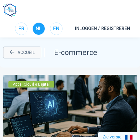
FR
NL
EN
INLOGGEN / REGISTREREN
E-commerce
ACCUEIL
Apps, Cloud & Digital
Zie versie
: