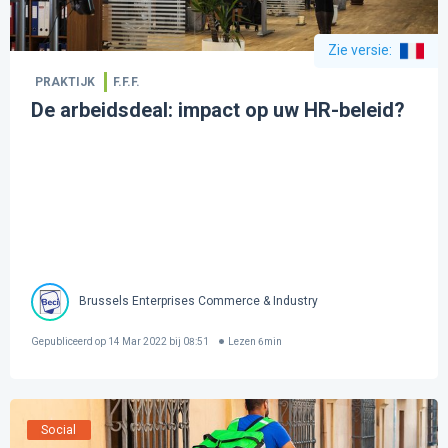
Zie versie
:
PRAKTIJK
F.F.F.
De arbeidsdeal: impact op uw HR-beleid?
Brussels Enterprises Commerce & Industry
Gepubliceerd op
14 Mar 2022 bij 08:51
Lezen
6
min
Social