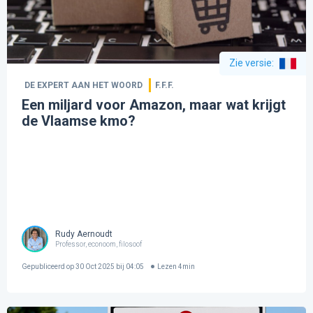
Zie versie
:
DE EXPERT AAN HET WOORD
F.F.F.
Een miljard voor Amazon, maar wat krijgt
de Vlaamse kmo?
Rudy Aernoudt
Professor, econoom, filosoof
Gepubliceerd op
30 Oct 2025 bij 04:05
Lezen
4
min