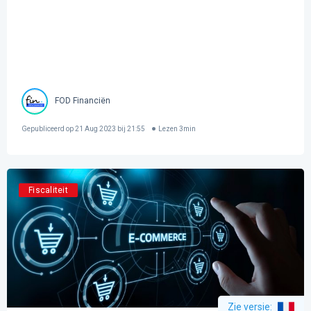
FOD Financiën
Gepubliceerd op
21 Aug 2023 bij 21:55
Lezen
3
min
Fiscaliteit
Zie versie
: