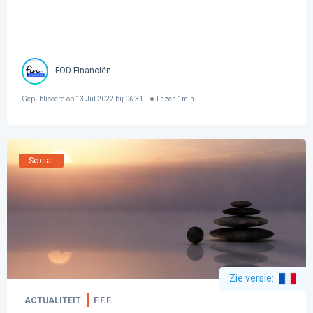
FOD Financiën
Gepubliceerd op
13 Jul 2022 bij 06:31
Lezen
1
min
Social
Zie versie
:
ACTUALITEIT
F.F.F.