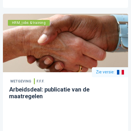
HRM, jobs & training
Zie versie
:
WETGEVING
F.F.F.
Arbeidsdeal: publicatie van de
maatregelen