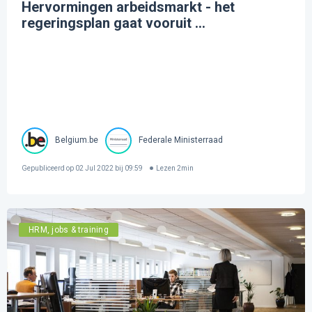
Hervormingen arbeidsmarkt - het
regeringsplan gaat vooruit ...
Belgium.be
Federale Ministerraad
Gepubliceerd op
02 Jul 2022 bij 09:59
Lezen
2
min
HRM, jobs & training