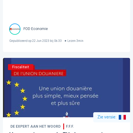
FOD Economie
Gepubliceerd op
22 Jun 2023 bij 06:33
Lezen
3
min
Fiscaliteit
Zie versie
:
DE EXPERT AAN HET WOORD
F.F.F.