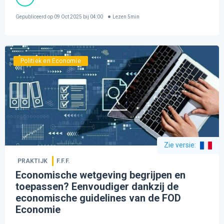
Gepubliceerd op
09 Oct 2025 bij 04:00
Lezen
5
min
Politiek en Economie
Zie versie
:
PRAKTIJK
F.F.F.
Economische wetgeving begrijpen en
toepassen? Eenvoudiger dankzij de
economische guidelines van de FOD
Economie