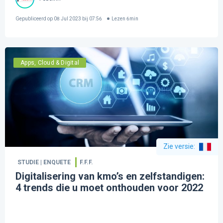
Gepubliceerd op
08 Jul 2023 bij 07:56
Lezen
6
min
Apps, Cloud & Digital
Zie versie
:
STUDIE | ENQUETE
F.F.F.
Digitalisering van kmo’s en zelfstandigen:
4 trends die u moet onthouden voor 2022