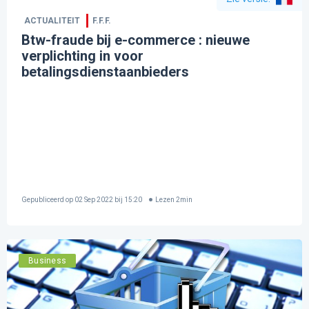
ACTUALITEIT
F.F.F.
Btw-fraude bij e-commerce : nieuwe
verplichting in voor
betalingsdienstaanbieders
Gepubliceerd op
02 Sep 2022 bij 15:20
Lezen
2
min
Business