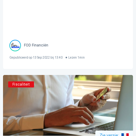
FOD Financiën
Gepubliceerd op
13 Sep 2022 bij 13:40
Lezen
1
min
Fiscaliteit
Zie versie
: