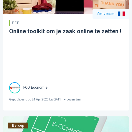
Zie versie
:
F.F.F.
Online toolkit om je zaak online te zetten !
FOD Economie
Gepubliceerd op
24 Apr 2023 bij 09:41
Lezen
5
min
Beroep