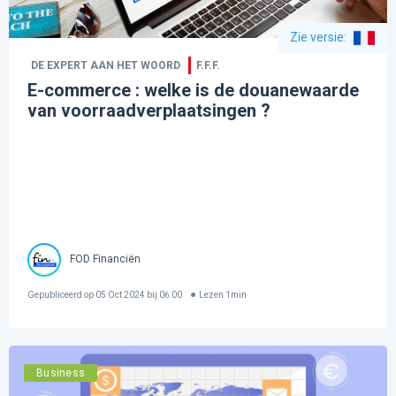
Zie versie
:
DE EXPERT AAN HET WOORD
F.F.F.
E-commerce : welke is de douanewaarde
van voorraadverplaatsingen ?
FOD Financiën
Gepubliceerd op
05 Oct 2024 bij 06:00
Lezen
1
min
Business