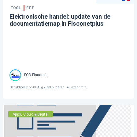
TOOL
F.F.F.
Elektronische handel: update van de
documentatiemap in Fisconetplus
FOD Financiën
Gepubliceerd op
04 Aug 2023 bij 16:17
Lezen
1
min
Apps, Cloud & Digital