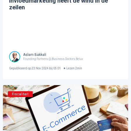
Invloedmarketing heeft de wind in de
zeilen
Aslam Bakkali
Founding Partners @ Business Doctors Belux
Gepubliceerd op
23 Nov 2024 bij 05:01
Lezen
2
min
Fiscaliteit