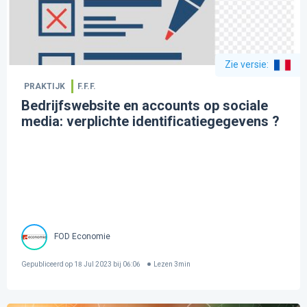
Zie versie
:
PRAKTIJK
F.F.F.
Bedrijfswebsite en accounts op sociale
media: verplichte identificatiegegevens ?
FOD Economie
Gepubliceerd op
18 Jul 2023 bij 06:06
Lezen
3
min