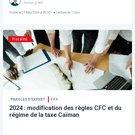
Partner @ BDO
Publié le
21 May 2024 à 05:00
Lecture de
11
min
Fiscalité
PAROLES D’EXPERT
F.F.F.
2024 : modification des règles CFC et du
régime de la taxe Caïman