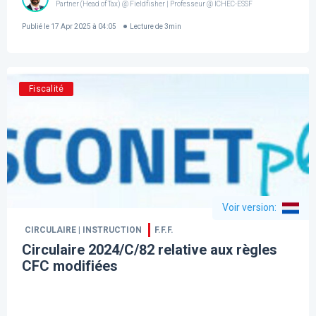
Partner (Head of Tax) @ Fieldfisher | Professeur @ ICHEC-ESSF
Publié le
17 Apr 2025 à 04:05
Lecture de
3
min
Fiscalité
Voir version
:
CIRCULAIRE | INSTRUCTION
F.F.F.
Circulaire 2024/C/82 relative aux règles
CFC modifiées