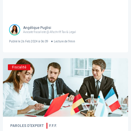
Angélique Puglisi
Avocate fiscaliste @ Afschrift Tax & Legal
Publié le
26 Feb 2024 à 06:09
Lecture de
9
min
Fiscalité
PAROLES D’EXPERT
F.F.F.