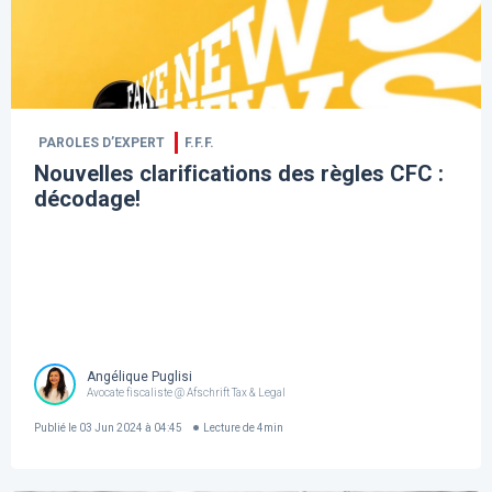
PAROLES D’EXPERT
F.F.F.
Nouvelles clarifications des règles CFC :
décodage!
Angélique Puglisi
Avocate fiscaliste @ Afschrift Tax & Legal
Publié le
03 Jun 2024 à 04:45
Lecture de
4
min