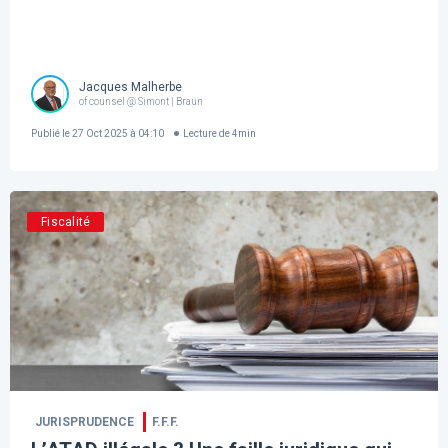
Jacques Malherbe
of counsel @ Simont | Braun
Publié le
27 Oct 2025 à 04:10
Lecture de
4
min
Fiscalité
JURISPRUDENCE
F.F.F.