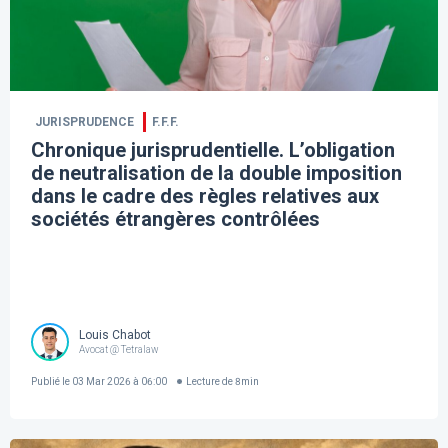
JURISPRUDENCE
F.F.F.
Chronique jurisprudentielle. L’obligation
de neutralisation de la double imposition
dans le cadre des règles relatives aux
sociétés étrangères contrôlées
Louis Chabot
Avocat @ Tetralaw
Publié le
03 Mar 2026 à 06:00
Lecture de
8
min