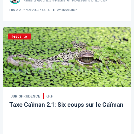
Partner (Head of Tax) @ Fieldfisher | Professeur @ ICHEC-ESSF
Publié le
02 Mar 2026 à 04:00
Lecture de
3
min
Fiscalité
JURISPRUDENCE
F.F.F.
Taxe Caïman 2.1: Six coups sur le Caïman