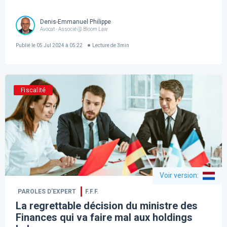
Denis-Emmanuel Philippe
Avocat - Associé @ Bloom Law
Publié le
05 Jul 2024 à 05:22
Lecture de
3
min
Fiscalité
Voir version
:
PAROLES D’EXPERT
F.F.F.
La regrettable décision du ministre des
Finances qui va faire mal aux holdings