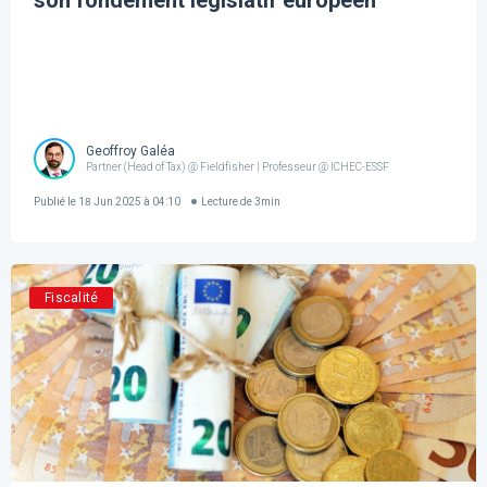
son fondement législatif européen
Geoffroy Galéa
Partner (Head of Tax) @ Fieldfisher | Professeur @ ICHEC-ESSF
Publié le
18 Jun 2025 à 04:10
Lecture de
3
min
Fiscalité