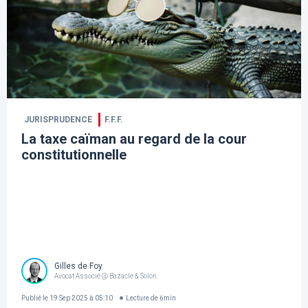
JURISPRUDENCE
F.F.F.
La taxe caïman au regard de la cour
constitutionnelle
Gilles de Foy
Avocat Associé @ Bazacle & Solon
Publié le
19 Sep 2025 à 05:10
Lecture de
6
min