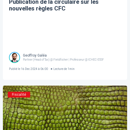
Publication de la circulaire sur les
nouvelles règles CFC
Geoffroy Galéa
Partner (Head of Tax) @ Fieldfisher | Professeur @ ICHEC-ESSF
Publié le
16 Dec 2024 à 06:00
Lecture de
1
min
Fiscalité