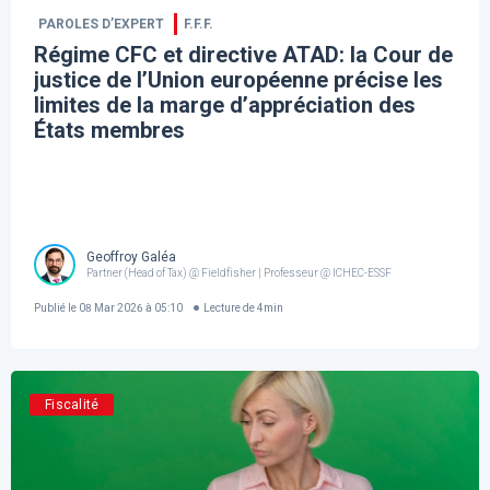
PAROLES D’EXPERT
F.F.F.
Régime CFC et directive ATAD: la Cour de
justice de l’Union européenne précise les
limites de la marge d’appréciation des
États membres
Geoffroy Galéa
Partner (Head of Tax) @ Fieldfisher | Professeur @ ICHEC-ESSF
Publié le
08 Mar 2026 à 05:10
Lecture de
4
min
Fiscalité