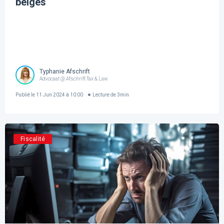
belges
Typhanie Afschrift
Advocaat @ Afschrift Tax & Law
Publié le
11 Jun 2024 à 10:00
Lecture de
3
min
Fiscalité