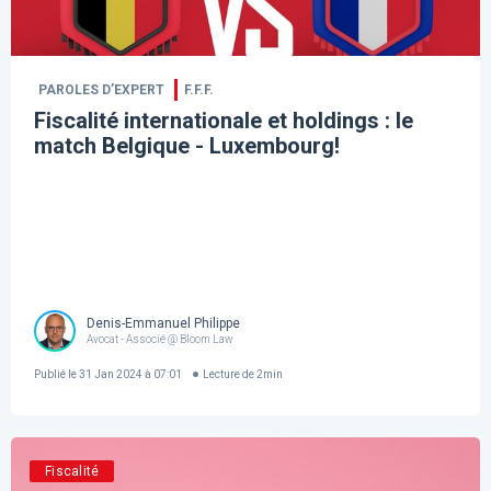
PAROLES D’EXPERT
F.F.F.
Fiscalité internationale et holdings : le
match Belgique - Luxembourg!
Denis-Emmanuel Philippe
Avocat - Associé @ Bloom Law
Publié le
31 Jan 2024 à 07:01
Lecture de
2
min
Fiscalité