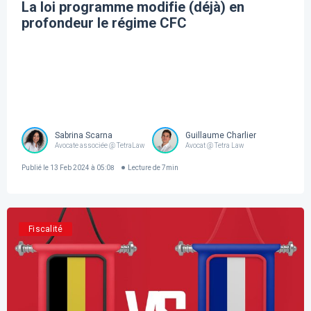
La loi programme modifie (déjà) en
profondeur le régime CFC
Sabrina Scarna
Guillaume Charlier
Avocate associée @ TetraLaw
Avocat @ Tetra Law
Publié le
13 Feb 2024 à 05:08
Lecture de
7
min
Fiscalité