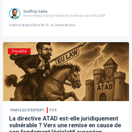
Geoffroy Galéa
Partner (Head of Tax) @ Fieldfisher | Professeur @ ICHEC-ESSF
Publié le
08 Sep 2025 à 04:10
Lecture de
2
min
Fiscalité
PAROLES D’EXPERT
F.F.F.
La directive ATAD est-elle juridiquement
vulnérable ? Vers une remise en cause de