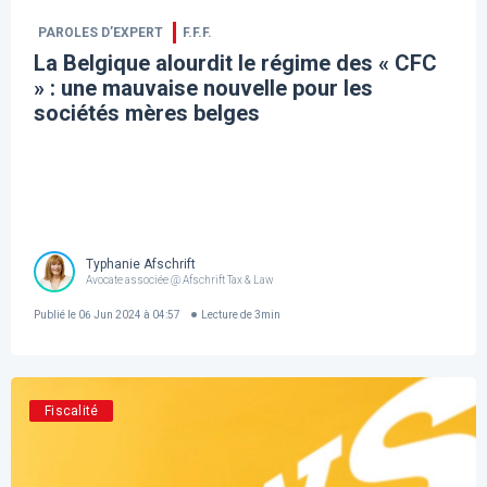
PAROLES D’EXPERT
F.F.F.
La Belgique alourdit le régime des « CFC
» : une mauvaise nouvelle pour les
sociétés mères belges
Typhanie Afschrift
Avocate associée @ Afschrift Tax & Law
Publié le
06 Jun 2024 à 04:57
Lecture de
3
min
Fiscalité